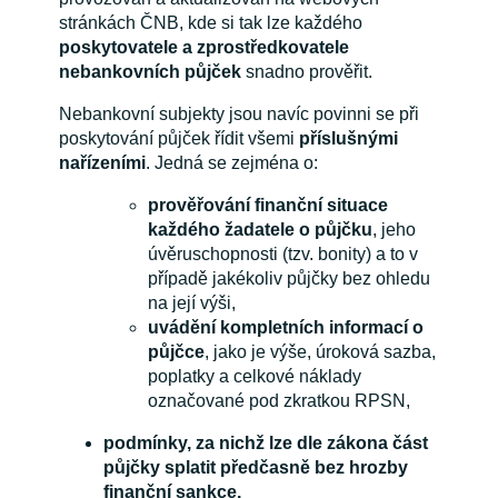
stránkách ČNB, kde si tak lze každého
poskytovatele a zprostředkovatele
nebankovních půjček
snadno prověřit.
Nebankovní subjekty jsou navíc povinni se při
poskytování půjček řídit všemi
příslušnými
nařízeními
. Jedná se zejména o:
prověřování finanční situace
každého žadatele o půjčku
, jeho
úvěruschopnosti (tzv. bonity) a to v
případě jakékoliv půjčky bez ohledu
na její výši,
uvádění kompletních informací o
půjčce
, jako je výše, úroková sazba,
poplatky a celkové náklady
označované pod zkratkou RPSN,
podmínky, za nichž lze dle zákona část
půjčky splatit předčasně bez hrozby
finanční sankce,