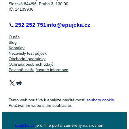
Slezská 844/96, Praha 3, 130 00
IČ: 14139936
252 252 751
info@epujcka.cz
O nás
Blog
Kontakty
Nezávislý test půjček
Obchodní podmínky
Ochrana osobních údajů
Povinně zveřejňované informace
X
Reddit
Tento web používá k analýze návštěvnosti
soubory cookie
.
Používáním webu s tím souhlasíte.
Epujcka.cz
je online portál zaměřený na srovnání