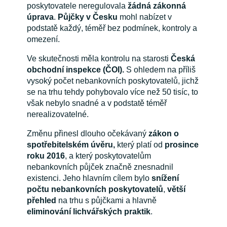
poskytovatele neregulovala
žádná zákonná
úprava
.
Půjčky v Česku
mohl nabízet v
podstatě každý, téměř bez podmínek, kontroly a
omezení.
Ve skutečnosti měla kontrolu na starosti
Česká
obchodní inspekce (ČOI).
S ohledem na příliš
vysoký počet nebankovních poskytovatelů, jichž
se na trhu tehdy pohybovalo více než 50 tisíc, to
však nebylo snadné a v podstatě téměř
nerealizovatelné.
Změnu přinesl dlouho očekávaný
zákon o
spotřebitelském úvěru,
který platí od
prosince
roku 2016
, a který poskytovatelům
nebankovních půjček značně znesnadnil
existenci. Jeho hlavním cílem bylo
snížení
počtu nebankovních poskytovatelů
,
větší
přehled
na trhu s půjčkami a hlavně
eliminování lichvářských praktik
.