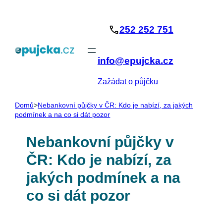
Přeskočit
na
252 252 751
obsah
info@epujcka.cz
Zažádat o půjčku
Domů
>
Nebankovní půjčky v ČR: Kdo je nabízí, za jakých
podmínek a na co si dát pozor
Nebankovní půjčky v
ČR: Kdo je nabízí, za
jakých podmínek a na
co si dát pozor