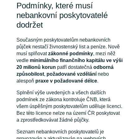
Podmínky, které musí
nebankovní poskytovatelé
dodržet
Současným poskytovatelům nebankovních
půjček nestačí živnostenský list a peníze. Nově
musí splňovat
zákonné podmínky
, mezi něž
vedle
minimálního finančního kapitálu ve výši
20 milionů korun
patří dostatečná
odborná
způsobilost
,
požadované vzdělání
nebo
alespoň
praxe v požadované délce
.
Splnění výše uvedených a všech dalších
podmínek ze zákona kontroluje ČNB, která
všem úspěšným poskytovatelům uděluje licenci.
Bez této licence nelze na území ČR poskytovat
a zprostředkovávat žádné půjčky.
Seznam nebankovních poskytovatelů je
provozován a aktualizován na webových