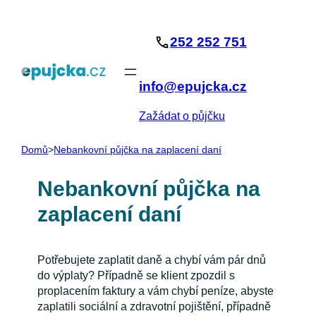
Přeskočit
na
252 252 751
obsah
info@epujcka.cz
Zažádat o půjčku
Domů
>
Nebankovní půjčka na zaplacení daní
Nebankovní půjčka na
zaplacení daní
Potřebujete zaplatit daně a chybí vám pár dnů
do výplaty? Případně se klient zpozdil s
proplacením faktury a vám chybí peníze, abyste
zaplatili sociální a zdravotní pojištění, případně