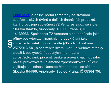
Epujcka.cz
je online portál zaměřený na srovnání
spotřebitelských úvěrů a dalších finančních produktů,
který provozuje společnost 72 Ventures s.r.o., se sídlem
Slezská 844/96, Vinohrady, 130 00 Praha 3, IČ
14139936. Společnost 72 Ventures s.r.o. nepůsobí jako
přímý poskytovatel finančních produktů ani jako
§
zprostředkovatel či poradce dle §85 odst. 1 zákona č.
257/2016 Sb., o spotřebitelském úvěru, a webové stránky
slouží k poskytování obecných informací a
zprostředkování, přičemž veškerá práva k jejich obsahu
náleží provozovateli. Samotné zprostředkování půjček
zajišťuje společnost Nonstop Master s.r.o., se sídlem
Slezská 844/96, Vinohrady, 130 00 Praha, IČ 08364796.