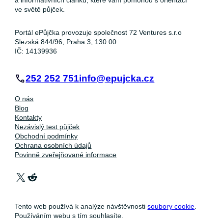
a informativních článků, které vám pomohou s orientací
ve světě půjček.
Portál ePůjčka provozuje společnost 72 Ventures s.r.o
Slezská 844/96, Praha 3, 130 00
IČ: 14139936
252 252 751
info@epujcka.cz
O nás
Blog
Kontakty
Nezávislý test půjček
Obchodní podmínky
Ochrana osobních údajů
Povinně zveřejňované informace
X
Reddit
Tento web používá k analýze návštěvnosti
soubory cookie
.
Používáním webu s tím souhlasíte.