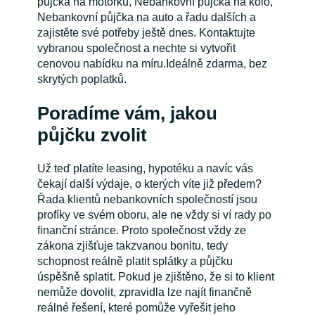
půjčka na motorku, Nebankovní půjčka na kolo,
Nebankovní půjčka na auto a řadu dalších a
zajistěte své potřeby ještě dnes. Kontaktujte
vybranou společnost a nechte si vytvořit
cenovou nabídku na míru.Ideálně zdarma, bez
skrytých poplatků.
Poradíme vám, jakou
půjčku zvolit
Už teď platíte leasing, hypotéku a navíc vás
čekají další výdaje, o kterých víte již předem?
Řada klientů nebankovních společností jsou
profíky ve svém oboru, ale ne vždy si ví rady po
finanční stránce. Proto společnost vždy ze
zákona zjišťuje takzvanou bonitu, tedy
schopnost reálně platit splátky a půjčku
úspěšně splatit. Pokud je zjištěno, že si to klient
nemůže dovolit, zpravidla lze najít finančně
reálné řešení, které pomůže vyřešit jeho