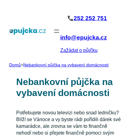
Přeskočit
na
252 252 751
obsah
info@epujcka.cz
Zažádat o půjčku
Domů
>
Nebankovní půjčka na vybavení domácnosti
Nebankovní půjčka na
vybavení domácnosti
Potřebujete novou televizi nebo snad ledničku?
Blíží se Vánoce a vy byste rádi pořídili dárek své
kamarádce, ale zrovna se vám to finančně
nehodí nebo si přejete finančně pomoci svým