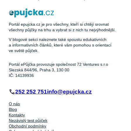
Portál epujcka.cz je pro všechny, kteří si chtějí srovnat
všechny půjčky na trhu a vybrat si z nich tu nejvýhodnější.
V blogové sekci naleznete také spoustu edukativních
a informativních článků, které vám pomohou s orientací
ve světě půjček.
Portál ePůjčka provozuje společnost 72 Ventures s.r.o
Slezská 844/96, Praha 3, 130 00
IČ: 14139936
252 252 751
info@epujcka.cz
O nás
Blog
Kontakty
Nezávislý test půjček
Obchodní podmínky