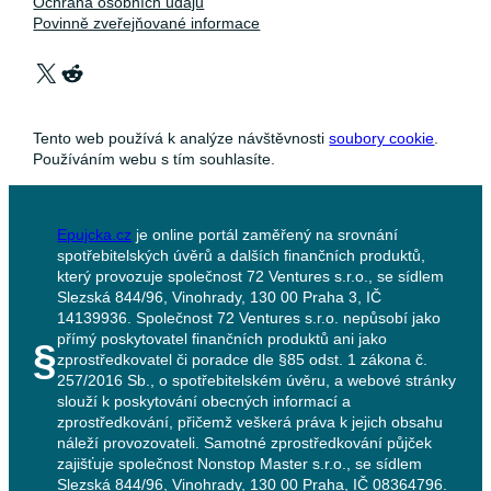
Ochrana osobních údajů
Povinně zveřejňované informace
X
Reddit
Tento web používá k analýze návštěvnosti
soubory cookie
.
Používáním webu s tím souhlasíte.
Epujcka.cz
je online portál zaměřený na srovnání
spotřebitelských úvěrů a dalších finančních produktů,
který provozuje společnost 72 Ventures s.r.o., se sídlem
Slezská 844/96, Vinohrady, 130 00 Praha 3, IČ
14139936. Společnost 72 Ventures s.r.o. nepůsobí jako
přímý poskytovatel finančních produktů ani jako
§
zprostředkovatel či poradce dle §85 odst. 1 zákona č.
257/2016 Sb., o spotřebitelském úvěru, a webové stránky
slouží k poskytování obecných informací a
zprostředkování, přičemž veškerá práva k jejich obsahu
náleží provozovateli. Samotné zprostředkování půjček
zajišťuje společnost Nonstop Master s.r.o., se sídlem
Slezská 844/96, Vinohrady, 130 00 Praha, IČ 08364796.