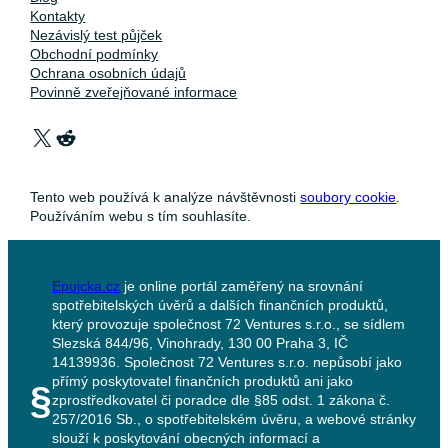
Kontakty
Nezávislý test půjček
Obchodní podmínky
Ochrana osobních údajů
Povinně zveřejňované informace
X
Reddit
Tento web používá k analýze návštěvnosti
soubory cookie
.
Používáním webu s tím souhlasíte.
Epujcka.cz
je online portál zaměřený na srovnání
spotřebitelských úvěrů a dalších finančních produktů,
který provozuje společnost 72 Ventures s.r.o., se sídlem
Slezská 844/96, Vinohrady, 130 00 Praha 3, IČ
14139936. Společnost 72 Ventures s.r.o. nepůsobí jako
přímý poskytovatel finančních produktů ani jako
§
zprostředkovatel či poradce dle §85 odst. 1 zákona č.
257/2016 Sb., o spotřebitelském úvěru, a webové stránky
slouží k poskytování obecných informací a