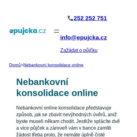
Přeskočit
na
252 252 751
obsah
info@epujcka.cz
Zažádat o půjčku
Domů
>
Nebankovní konsolidace online
Nebankovní
konsolidace online
Nebankovní online konsolidace představuje
způsob, jak se zbavit nevýhodných úvěrů, aniž
byste museli někam chodit. Jestliže splácíte dvě
a více půjček a zároveň vám v bance zamítli
žádost třeba proto, že nemáte úplně čisté