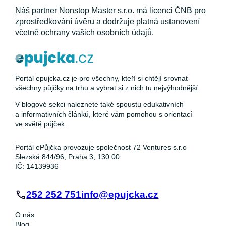
Náš partner Nonstop Master s.r.o. má licenci ČNB pro
zprostředkování úvěru a dodržuje platná ustanovení
včetně ochrany vašich osobních údajů.
Portál epujcka.cz je pro všechny, kteří si chtějí srovnat
všechny půjčky na trhu a vybrat si z nich tu nejvýhodnější.
V blogové sekci naleznete také spoustu edukativních
a informativních článků, které vám pomohou s orientací
ve světě půjček.
Portál ePůjčka provozuje společnost 72 Ventures s.r.o
Slezská 844/96, Praha 3, 130 00
IČ: 14139936
252 252 751
info@epujcka.cz
O nás
Blog