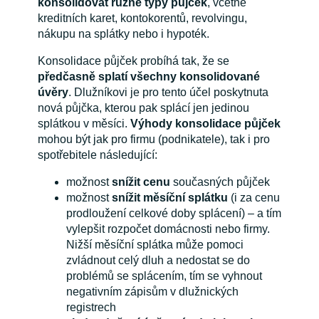
konsolidovat různé typy půjček
, včetně
kreditních karet, kontokorentů, revolvingu,
nákupu na splátky nebo i hypoték.
Konsolidace půjček probíhá tak, že se
předčasně splatí všechny konsolidované
úvěry
. Dlužníkovi je pro tento účel poskytnuta
nová půjčka, kterou pak splácí jen jedinou
splátkou v měsíci.
Výhody konsolidace půjček
mohou být jak pro firmu (podnikatele), tak i pro
spotřebitele následující:
možnost
snížit cenu
současných půjček
možnost
snížit měsíční splátku
(i za cenu
prodloužení celkové doby splácení) – a tím
vylepšit rozpočet domácnosti nebo firmy.
Nižší měsíční splátka může pomoci
zvládnout celý dluh a nedostat se do
problémů se splácením, tím se vyhnout
negativním zápisům v dlužnických
registrech