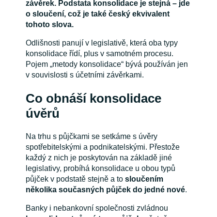
závěrek. Podstata konsolidace je stejná – jde
o sloučení, což je také český ekvivalent
tohoto slova.
Odlišnosti panují v legislativě, která oba typy
konsolidace řídí, plus v samotném procesu.
Pojem „metody konsolidace“ bývá používán jen
v souvislosti s účetními závěrkami.
Co obnáší konsolidace
úvěrů
Na trhu s půjčkami se setkáme s úvěry
spotřebitelskými a podnikatelskými. Přestože
každý z nich je poskytován na základě jiné
legislativy, probíhá konsolidace u obou typů
půjček v podstatě stejně a to
s
loučením
několika současných půjček do jedné nové
.
Banky i nebankovní společnosti zvládnou