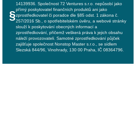
14139936. Společnost 72 Ventures s.r.o. nepůsobí jako
přímý poskytovatel finančních produktů ani jako
§
zprostředkovatel či poradce dle §85 odst. 1 zákona č.
257/2016 Sb., o spotřebitelském úvěru, a webové stránky
slouží k poskytování obecných informací a
zprostředkování, přičemž veškerá práva k jejich obsahu
náleží provozovateli. Samotné zprostředkování půjček
zajišťuje společnost Nonstop Master s.r.o., se sídlem
Slezská 844/96, Vinohrady, 130 00 Praha, IČ 08364796.