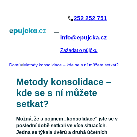
Přeskočit
na
252 252 751
obsah
info@epujcka.cz
Zažádat o půjčku
Domů
>
Metody konsolidace – kde se s ní můžete setkat?
Metody konsolidace –
kde se s ní můžete
setkat?
Možná, že s pojmem „konsolidace“ jste se v
poslední době setkali ve více situacích.
Jedna se týkala úvěrů a druhá účetních