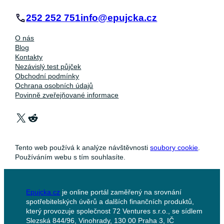
252 252 751
info@epujcka.cz
O nás
Blog
Kontakty
Nezávislý test půjček
Obchodní podmínky
Ochrana osobních údajů
Povinně zveřejňované informace
X
Reddit
Tento web používá k analýze návštěvnosti
soubory cookie
.
Používáním webu s tím souhlasíte.
Epujcka.cz
je online portál zaměřený na srovnání
spotřebitelských úvěrů a dalších finančních produktů,
který provozuje společnost 72 Ventures s.r.o., se sídlem
Slezská 844/96, Vinohrady, 130 00 Praha 3, IČ