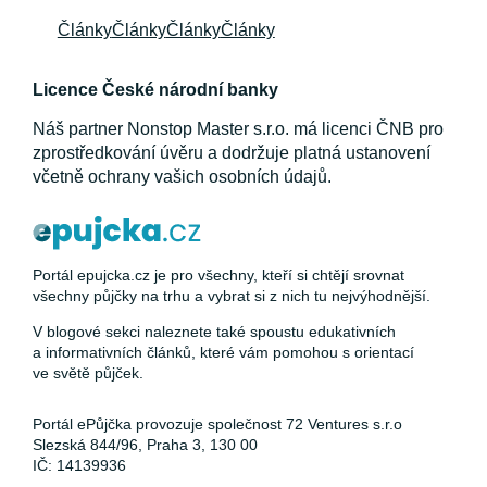
Články
Články
Články
Články
Licence České národní banky
Náš partner Nonstop Master s.r.o. má licenci ČNB pro
zprostředkování úvěru a dodržuje platná ustanovení
včetně ochrany vašich osobních údajů.
Portál epujcka.cz je pro všechny, kteří si chtějí srovnat
všechny půjčky na trhu a vybrat si z nich tu nejvýhodnější.
V blogové sekci naleznete také spoustu edukativních
a informativních článků, které vám pomohou s orientací
ve světě půjček.
Portál ePůjčka provozuje společnost 72 Ventures s.r.o
Slezská 844/96, Praha 3, 130 00
IČ: 14139936