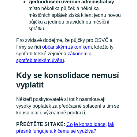
zjednodušení úvěrové administrativy
–
místo několika půjček a několika
měsíčních splátek získá klient jednu novou
půjčku a jedinou pravidelnou měsíční
splátku
Pro zvídavé dodejme, že půjčky pro OSVČ a
firmy se řídí
občanským zákoníkem
, kdežto ty
spotřebitelské zejména
zákonem o
spotřebitelském úvěru
.
Kdy se konsolidace nemusí
vyplatit
Někteří poskytovatelé si totiž nasmlouvají
vysoký poplatek za předčasné splacení a tím se
konsolidace významně prodraží.
PŘEČTĚTE SI TAKÉ:
Co je konsolidace, jak
přesně funguje a k čemu se využívá?