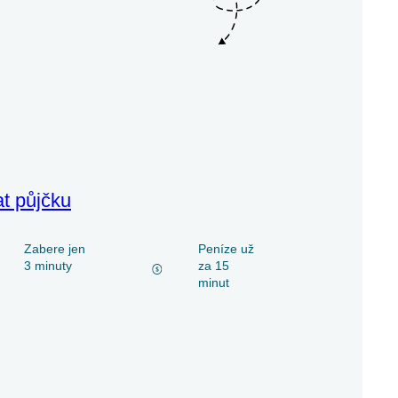
at půjčku
Zabere jen
Peníze už
3 minuty
za 15
minut