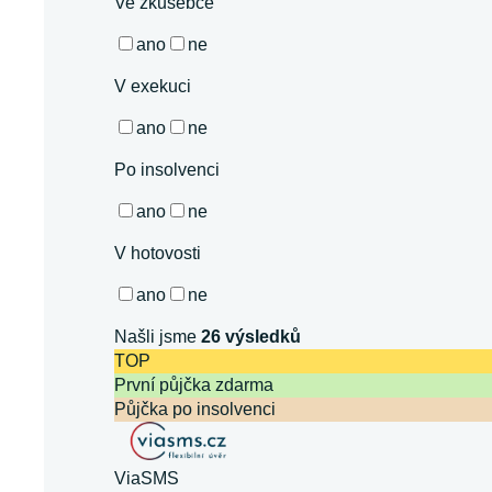
Ve zkušebce
ano
ne
V exekuci
ano
ne
Po insolvenci
ano
ne
V hotovosti
ano
ne
Našli jsme
26
výsledků
TOP
První půjčka zdarma
Půjčka po insolvenci
ViaSMS