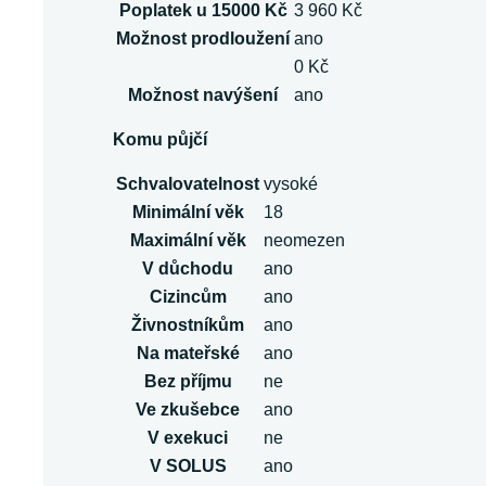
Poplatek u 15000 Kč
3 960 Kč
Možnost prodloužení
ano
0 Kč
Možnost navýšení
ano
Komu půjčí
Schvalovatelnost
vysoké
Minimální věk
18
Maximální věk
neomezen
V důchodu
ano
Cizincům
ano
Živnostníkům
ano
Na mateřské
ano
Bez příjmu
ne
Ve zkušebce
ano
V exekuci
ne
V SOLUS
ano