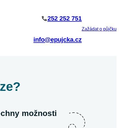
252 252 751
Zažádat o půjčku
info@epujcka.cz
íze?
šechny možnosti