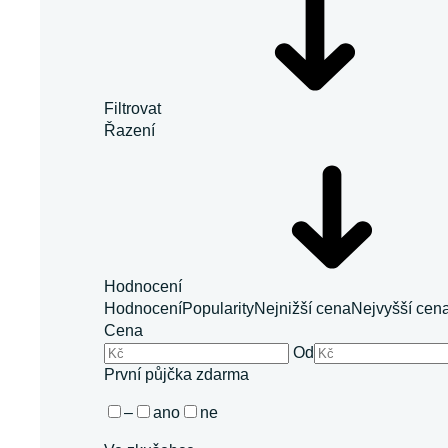
Filtrovat
Řazení
Hodnocení
Hodnocení
Popularity
Nejnižší cena
Nejvyšší cen
Cena
Od
První půjčka zdarma
–
ano
ne