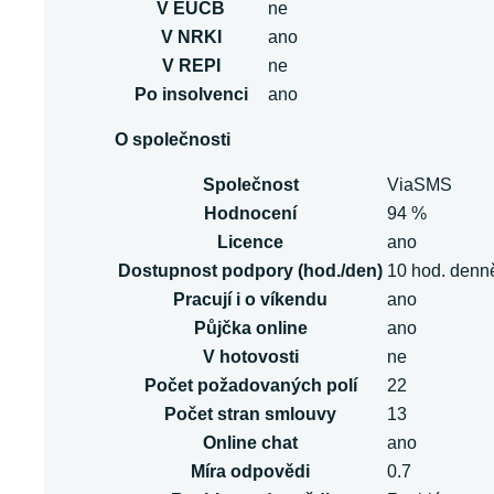
V EUCB
ne
V NRKI
ano
V REPI
ne
Po insolvenci
ano
O společnosti
Společnost
ViaSMS
Hodnocení
94 %
Licence
ano
Dostupnost podpory (hod./den)
10 hod. denn
Pracují i o víkendu
ano
Půjčka online
ano
V hotovosti
ne
Počet požadovaných polí
22
Počet stran smlouvy
13
Online chat
ano
Míra odpovědi
0.7