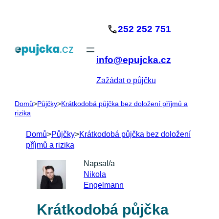
Přeskočit
na
252 252 751
obsah
info@epujcka.cz
Zažádat o půjčku
Domů
>
Půjčky
>
Krátkodobá půjčka bez doložení příjmů a
rizika
Domů
>
Půjčky
>
Krátkodobá půjčka bez doložení
příjmů a rizika
Napsal/a
Nikola
Engelmann
Krátkodobá půjčka