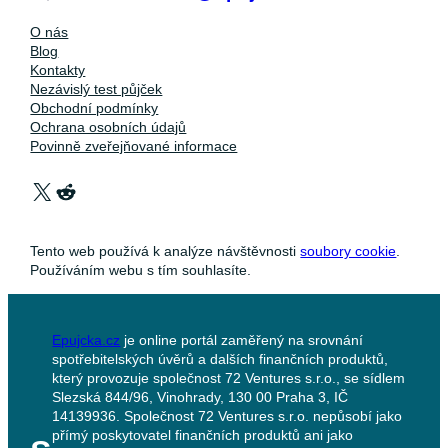
O nás
Blog
Kontakty
Nezávislý test půjček
Obchodní podmínky
Ochrana osobních údajů
Povinně zveřejňované informace
X
Reddit
Tento web používá k analýze návštěvnosti
soubory cookie
.
Používáním webu s tím souhlasíte.
Epujcka.cz
je online portál zaměřený na srovnání
spotřebitelských úvěrů a dalších finančních produktů,
který provozuje společnost 72 Ventures s.r.o., se sídlem
Slezská 844/96, Vinohrady, 130 00 Praha 3, IČ
14139936. Společnost 72 Ventures s.r.o. nepůsobí jako
přímý poskytovatel finančních produktů ani jako