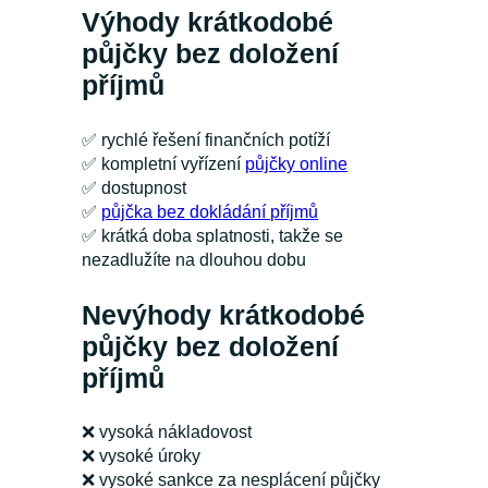
Výhody krátkodobé
půjčky bez doložení
příjmů
✅
rychlé řešení finančních potíží
✅
kompletní vyřízení
půjčky online
✅
dostupnost
✅
půjčka bez dokládání příjmů
✅
krátká doba splatnosti, takže se
nezadlužíte na dlouhou dobu
Nevýhody krátkodobé
půjčky bez doložení
příjmů
❌
vysoká nákladovost
❌
vysoké úroky
❌
vysoké sankce za nesplácení půjčky