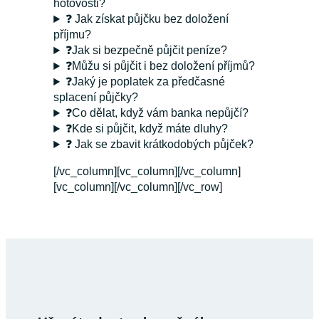
hotovosti?
❓ Jak získat půjčku bez doložení
příjmu?
❓Jak si bezpečně půjčit peníze?
❓Můžu si půjčit i bez doložení příjmů?
❓Jaký je poplatek za předčasné
splacení půjčky?
❓Co dělat, když vám banka nepůjčí?
❓Kde si půjčit, když máte dluhy?
❓ Jak se zbavit krátkodobých půjček?
[/vc_column][vc_column][/vc_column]
[vc_column][/vc_column][/vc_row]