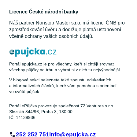
Licence České národní banky
Náš partner Nonstop Master s.r.o. má licenci ČNB pro
zprostředkování úvěru a dodržuje platná ustanovení
včetně ochrany vašich osobních údajů.
Portál epujcka.cz je pro všechny, kteří si chtějí srovnat
všechny půjčky na trhu a vybrat si z nich tu nejvýhodnější.
V blogové sekci naleznete také spoustu edukativních
a informativních článků, které vám pomohou s orientací
ve světě půjček.
Portál ePůjčka provozuje společnost 72 Ventures s.r.o
Slezská 844/96, Praha 3, 130 00
IČ: 14139936
252 252 751
info@epujcka.cz