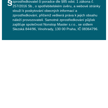
§
zprostředkovatel či poradce dle §85 odst. 1 zákona č.
257/2016 Sb., o spotřebitelském úvěru, a webové stránky
slouží k poskytování obecných informací a
zprostředkování, přičemž veškerá práva k jejich obsahu
náleží provozovateli. Samotné zprostředkování půjček
zajišťuje společnost Nonstop Master s.r.o., se sídlem
Slezská 844/96, Vinohrady, 130 00 Praha, IČ 08364796.