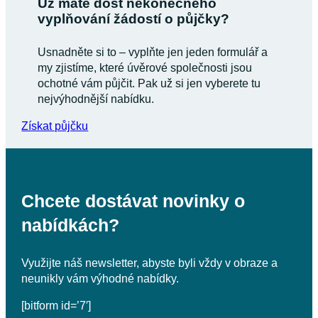
Už máte dost nekonečného
vyplňování žádostí o půjčky?
Usnadněte si to – vyplňte jen jeden formulář a
my zjistíme, které úvěrové společnosti jsou
ochotné vám půjčit. Pak už si jen vyberete tu
nejvýhodnější nabídku.
Získat půjčku
Chcete dostávat novinky o
nabídkách?
Využijte náš newsletter, abyste byli vždy v obraze a
neunikly vám výhodné nabídky.
[bitform id=’7′]