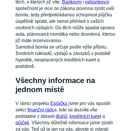
těch, o kterých již víte.
Bankovní
i
nebankovní
společnost je sice ze zákona povinna zjistit vaši
bonitu, tedy předpokládanou schopnost půjčku
úspěšně splatit, ale nemá přehled o vašich
osobních výdajích. Do těch může spadat oprava
auta, plánovaná rovnátka nebo dovolená, kterou
již máte rezervovanou.
Samotná bonita se určuje podle výše příjmu,
životních nákladů, výdajů a závazků v podobě
hypoték, nesplacených kreditních karet a
podobně.
Všechny informace na
jednom místě
V rámci projektu
Epůjčka
jsme pro vás spustili
sekci
finanční rádc
e, kde se dozvíte vše
podstatné z oblastí
dluhů
,
kreditních karet
a
půjček
. Všechny důležité informace jsme zjistili
za vás. Teď už je jen na vás, abyste si vybrali