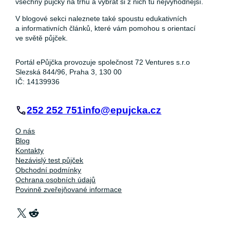
všechny půjčky na trhu a vybrat si z nich tu nejvýhodnější.
V blogové sekci naleznete také spoustu edukativních
a informativních článků, které vám pomohou s orientací
ve světě půjček.
Portál ePůjčka provozuje společnost 72 Ventures s.r.o
Slezská 844/96, Praha 3, 130 00
IČ: 14139936
252 252 751
info@epujcka.cz
O nás
Blog
Kontakty
Nezávislý test půjček
Obchodní podmínky
Ochrana osobních údajů
Povinně zveřejňované informace
X
Reddit