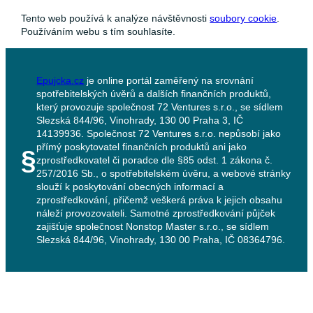
Tento web používá k analýze návštěvnosti
soubory cookie
.
Používáním webu s tím souhlasíte.
Epujcka.cz
je online portál zaměřený na srovnání
spotřebitelských úvěrů a dalších finančních produktů,
který provozuje společnost 72 Ventures s.r.o., se sídlem
Slezská 844/96, Vinohrady, 130 00 Praha 3, IČ
14139936. Společnost 72 Ventures s.r.o. nepůsobí jako
přímý poskytovatel finančních produktů ani jako
§
zprostředkovatel či poradce dle §85 odst. 1 zákona č.
257/2016 Sb., o spotřebitelském úvěru, a webové stránky
slouží k poskytování obecných informací a
zprostředkování, přičemž veškerá práva k jejich obsahu
náleží provozovateli. Samotné zprostředkování půjček
zajišťuje společnost Nonstop Master s.r.o., se sídlem
Slezská 844/96, Vinohrady, 130 00 Praha, IČ 08364796.