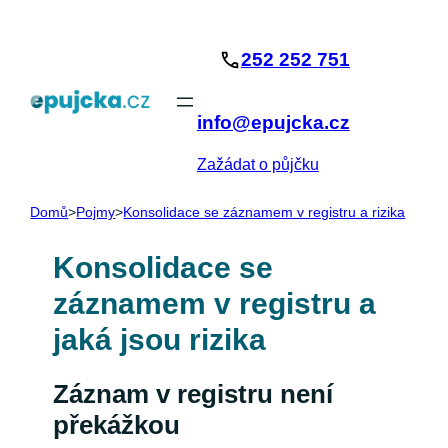
Přeskočit
na
252 252 751
obsah
info@epujcka.cz
Zažádat o půjčku
Domů
>
Pojmy
>
Konsolidace se záznamem v registru a rizika
Konsolidace se
záznamem v registru a
jaká jsou rizika
Záznam v registru není
překážkou