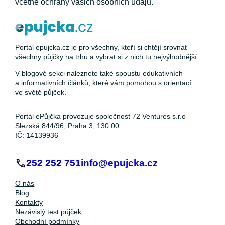
včetně ochrany vašich osobních údajů.
Portál epujcka.cz je pro všechny, kteří si chtějí srovnat
všechny půjčky na trhu a vybrat si z nich tu nejvýhodnější.
V blogové sekci naleznete také spoustu edukativních
a informativních článků, které vám pomohou s orientací
ve světě půjček.
Portál ePůjčka provozuje společnost 72 Ventures s.r.o
Slezská 844/96, Praha 3, 130 00
IČ: 14139936
252 252 751
info@epujcka.cz
O nás
Blog
Kontakty
Nezávislý test půjček
Obchodní podmínky