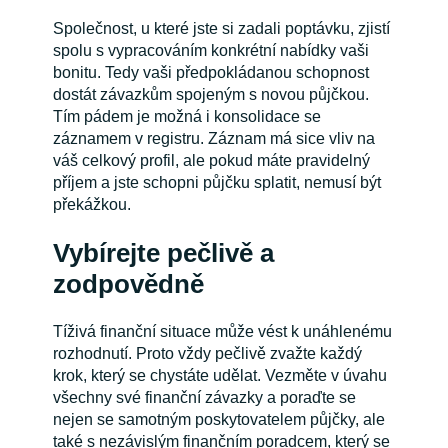
Společnost, u které jste si zadali poptávku, zjistí
spolu s vypracováním konkrétní nabídky vaši
bonitu. Tedy vaši předpokládanou schopnost
dostát závazkům spojeným s novou půjčkou.
Tím pádem je možná i konsolidace se
záznamem v registru. Záznam má sice vliv na
váš celkový profil, ale pokud máte pravidelný
příjem a jste schopni půjčku splatit, nemusí být
překážkou.
Vybírejte pečlivě a
zodpovědně
Tíživá finanční situace může vést k unáhlenému
rozhodnutí. Proto vždy pečlivě zvažte každý
krok, který se chystáte udělat. Vezměte v úvahu
všechny své finanční závazky a poraďte se
nejen se samotným poskytovatelem půjčky, ale
také s nezávislým finančním poradcem, který se