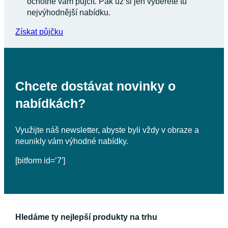
ochotné vám půjčit. Pak už si jen vyberete tu
nejvýhodnější nabídku.
Získat půjčku
Chcete dostávat novinky o
nabídkách?
Využijte náš newsletter, abyste byli vždy v obraze a
neunikly vám výhodné nabídky.
[bitform id=’7′]
Hledáme ty nejlepší produkty na trhu