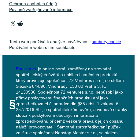
Ochrana osobních údajů
Povinně zveřejňované informace
X
Reddit
Tento web používá k analýze návštěvnosti
soubory cookie
.
Používáním webu s tím souhlasíte.
Epujcka.cz
je online portál zaměřený na srovnání
spotřebitelských úvěrů a dalších finančních produktů,
který provozuje společnost 72 Ventures s.r.o., se sídlem
Slezská 844/96, Vinohrady, 130 00 Praha 3, IČ
14139936. Společnost 72 Ventures s.r.o. nepůsobí jako
přímý poskytovatel finančních produktů ani jako
§
zprostředkovatel či poradce dle §85 odst. 1 zákona č.
257/2016 Sb., o spotřebitelském úvěru, a webové stránky
slouží k poskytování obecných informací a
zprostředkování, přičemž veškerá práva k jejich obsahu
náleží provozovateli. Samotné zprostředkování půjček
zajišťuje společnost Nonstop Master s.r.o., se sídlem