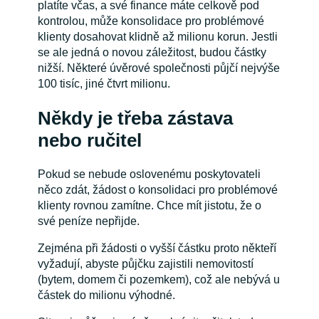
platíte včas, a své finance máte celkově pod
kontrolou, může konsolidace pro problémové
klienty dosahovat klidně až milionu korun. Jestli
se ale jedná o novou záležitost, budou částky
nižší. Některé úvěrové společnosti půjčí nejvýše
100 tisíc, jiné čtvrt milionu.
Někdy je třeba zástava
nebo ručitel
Pokud se nebude oslovenému poskytovateli
něco zdát, žádost o konsolidaci pro problémové
klienty rovnou zamítne. Chce mít jistotu, že o
své peníze nepřijde.
Zejména při žádosti o vyšší částku proto někteří
vyžadují, abyste půjčku zajistili nemovitostí
(bytem, domem či pozemkem), což ale nebývá u
částek do milionu výhodné.