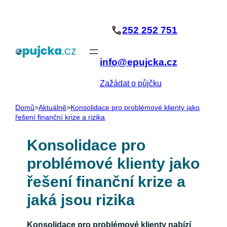
Přeskočit
na
252 252 751
obsah
info@epujcka.cz
Zažádat o půjčku
Domů
>
Aktuálně
>
Konsolidace pro problémové klienty jako
řešení finanční krize a rizika
Konsolidace pro
problémové klienty jako
řešení finanční krize a
jaká jsou rizika
Konsolidace pro problémové klienty nabízí