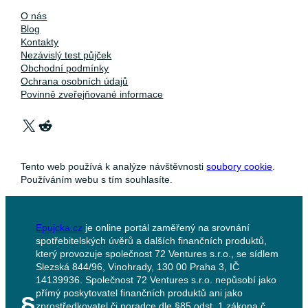
O nás
Blog
Kontakty
Nezávislý test půjček
Obchodní podmínky
Ochrana osobních údajů
Povinně zveřejňované informace
X
Reddit
Tento web používá k analýze návštěvnosti
soubory cookie
.
Používáním webu s tím souhlasíte.
Epujcka.cz
je online portál zaměřený na srovnání
spotřebitelských úvěrů a dalších finančních produktů,
který provozuje společnost 72 Ventures s.r.o., se sídlem
Slezská 844/96, Vinohrady, 130 00 Praha 3, IČ
14139936. Společnost 72 Ventures s.r.o. nepůsobí jako
přímý poskytovatel finančních produktů ani jako
§
zprostředkovatel či poradce dle §85 odst. 1 zákona č.