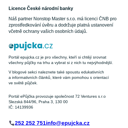
Licence České národní banky
Náš partner Nonstop Master s.r.o. má licenci ČNB pro
zprostředkování úvěru a dodržuje platná ustanovení
včetně ochrany vašich osobních údajů.
Portál epujcka.cz je pro všechny, kteří si chtějí srovnat
všechny půjčky na trhu a vybrat si z nich tu nejvýhodnější.
V blogové sekci naleznete také spoustu edukativních
a informativních článků, které vám pomohou s orientací
ve světě půjček.
Portál ePůjčka provozuje společnost 72 Ventures s.r.o
Slezská 844/96, Praha 3, 130 00
IČ: 14139936
252 252 751
info@epujcka.cz