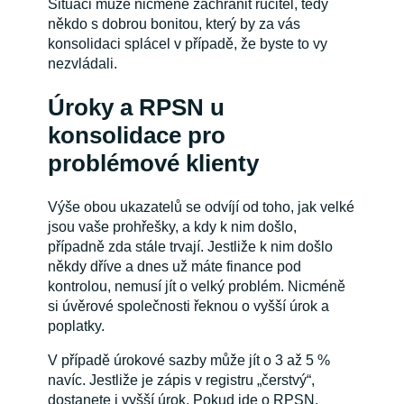
Situaci může nicméně zachránit ručitel, tedy
někdo s dobrou bonitou, který by za vás
konsolidaci splácel v případě, že byste to vy
nezvládali.
Úroky a RPSN u
konsolidace pro
problémové klienty
Výše obou ukazatelů se odvíjí od toho, jak velké
jsou vaše prohřešky, a kdy k nim došlo,
případně zda stále trvají. Jestliže k nim došlo
někdy dříve a dnes už máte finance pod
kontrolou, nemusí jít o velký problém. Nicméně
si úvěrové společnosti řeknou o vyšší úrok a
poplatky.
V případě úrokové sazby může jít o 3 až 5 %
navíc. Jestliže je zápis v registru „čerstvý“,
dostanete i vyšší úrok. Pokud jde o RPSN,