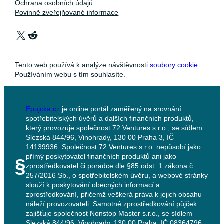
Ochrana osobních údajů
Povinně zveřejňované informace
X
Reddit
Tento web používá k analýze návštěvnosti
soubory cookie
.
Používáním webu s tím souhlasíte.
Epujcka.cz
je online portál zaměřený na srovnání
spotřebitelských úvěrů a dalších finančních produktů,
který provozuje společnost 72 Ventures s.r.o., se sídlem
Slezská 844/96, Vinohrady, 130 00 Praha 3, IČ
14139936. Společnost 72 Ventures s.r.o. nepůsobí jako
přímý poskytovatel finančních produktů ani jako
§
zprostředkovatel či poradce dle §85 odst. 1 zákona č.
257/2016 Sb., o spotřebitelském úvěru, a webové stránky
slouží k poskytování obecných informací a
zprostředkování, přičemž veškerá práva k jejich obsahu
náleží provozovateli. Samotné zprostředkování půjček
zajišťuje společnost Nonstop Master s.r.o., se sídlem
Slezská 844/96, Vinohrady, 130 00 Praha, IČ 08364796.