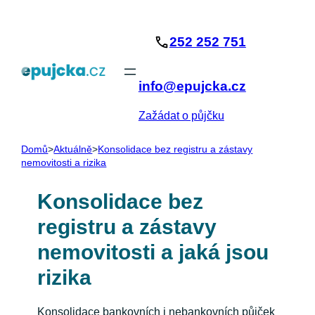
Přeskočit
na
252 252 751
obsah
info@epujcka.cz
Zažádat o půjčku
Domů
>
Aktuálně
>
Konsolidace bez registru a zástavy
nemovitosti a rizika
Konsolidace bez
registru a zástavy
nemovitosti a jaká jsou
rizika
Konsolidace bankovních i nebankovních půjček