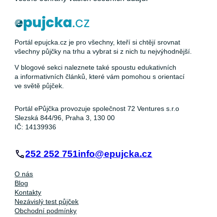
Portál epujcka.cz je pro všechny, kteří si chtějí srovnat
všechny půjčky na trhu a vybrat si z nich tu nejvýhodnější.
V blogové sekci naleznete také spoustu edukativních
a informativních článků, které vám pomohou s orientací
ve světě půjček.
Portál ePůjčka provozuje společnost 72 Ventures s.r.o
Slezská 844/96, Praha 3, 130 00
IČ: 14139936
252 252 751
info@epujcka.cz
O nás
Blog
Kontakty
Nezávislý test půjček
Obchodní podmínky