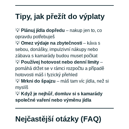
Tipy, jak přežít do výplaty
💡
Plánuj jídla dopředu
– nakup jen to, co
opravdu potřebuješ
💡
Omez výdaje na zbytečnosti
– káva s
sebou, donášky, impulzivní nákupy nebo
zábava s kamarády budou muset počkat
💡
Používej hotovost nebo denní limity
–
pomáhá držet se v rámci rozpočtu a případě
hotovosti máš i fyzický přehled
💡
Mrkni do špajzu
– máš tam víc jídla, než si
myslíš
💡
Když je nejhůř, domluv si s kamarády
společné vaření nebo výměnu jídla
Nejčastější otázky (FAQ)