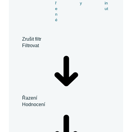
ř
y
in
e
ut
n
é
Zrušit filtr
Filtrovat
Řazení
Hodnocení