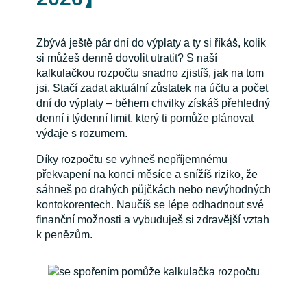
Zbývá ještě pár dní do výplaty a ty si říkáš, kolik
si můžeš denně dovolit utratit? S naší
kalkulačkou rozpočtu snadno zjistíš, jak na tom
jsi. Stačí zadat aktuální zůstatek na účtu a počet
dní do výplaty – během chvilky získáš přehledný
denní i týdenní limit, který ti pomůže plánovat
výdaje s rozumem.
Díky rozpočtu se vyhneš nepříjemnému
překvapení na konci měsíce a snížíš riziko, že
sáhneš po drahých půjčkách nebo nevýhodných
kontokorentech. Naučíš se lépe odhadnout své
finanční možnosti a vybuduješ si zdravější vztah
k penězům.