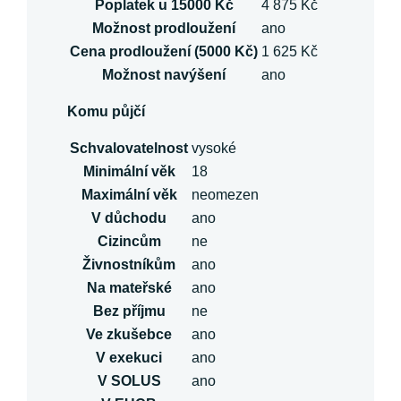
Poplatek u 15000 Kč
4 875 Kč
Možnost prodloužení
ano
Cena prodloužení (5000 Kč)
1 625 Kč
Možnost navýšení
ano
Komu půjčí
Schvalovatelnost
vysoké
Minimální věk
18
Maximální věk
neomezen
V důchodu
ano
Cizincům
ne
Živnostníkům
ano
Na mateřské
ano
Bez příjmu
ne
Ve zkušebce
ano
V exekuci
ano
V SOLUS
ano