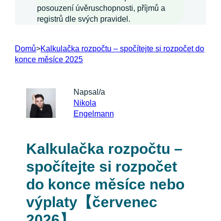
posouzení úvěruschopnosti, příjmů a
registrů dle svých pravidel.
Domů
>
Kalkulačka rozpočtu – spočítejte si rozpočet do
konce měsíce 2025
Napsal/a
Nikola
Engelmann
Kalkulačka rozpočtu –
spočítejte si rozpočet
do konce měsíce nebo
výplaty【červenec
2026】