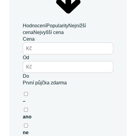
Hodnocení
Popularity
Nejnižší
cena
Nejvyšší cena
Cena
Od
Do
První půjčka zdarma
–
ano
ne