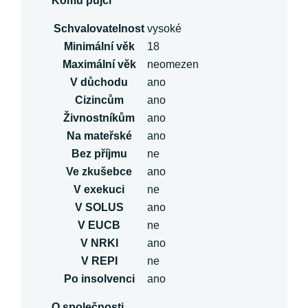
Komu půjčí
Schvalovatelnost
vysoké
Minimální věk
18
Maximální věk
neomezen
V důchodu
ano
Cizincům
ano
Živnostníkům
ano
Na mateřské
ano
Bez příjmu
ne
Ve zkušebce
ano
V exekuci
ne
V SOLUS
ano
V EUCB
ne
V NRKI
ano
V REPI
ne
Po insolvenci
ano
O společnosti