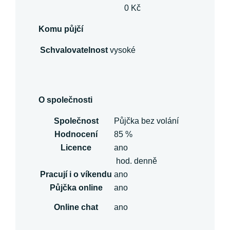
0 Kč
Komu půjčí
Schvalovatelnost
vysoké
O společnosti
Společnost
Půjčka bez volání
Hodnocení
85 %
Licence
ano
hod. denně
Pracují i o víkendu
ano
Půjčka online
ano
Online chat
ano