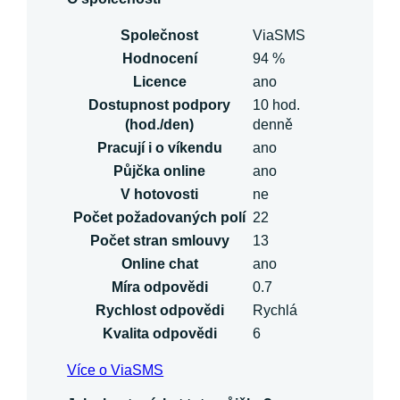
Společnost
ViaSMS
Hodnocení
94 %
Licence
ano
Dostupnost podpory
10 hod.
(hod./den)
denně
Pracují i o víkendu
ano
Půjčka online
ano
V hotovosti
ne
Počet požadovaných polí
22
Počet stran smlouvy
13
Online chat
ano
Míra odpovědi
0.7
Rychlost odpovědi
Rychlá
Kvalita odpovědi
6
Více o ViaSMS