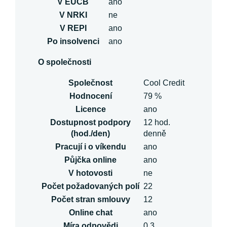
V EUCB
ano
V NRKI
ne
V REPI
ano
Po insolvenci
ano
O společnosti
Společnost
Cool Credit
Hodnocení
79 %
Licence
ano
Dostupnost podpory
12 hod.
(hod./den)
denně
Pracují i o víkendu
ano
Půjčka online
ano
V hotovosti
ne
Počet požadovaných polí
22
Počet stran smlouvy
12
Online chat
ano
Míra odpovědi
0.3