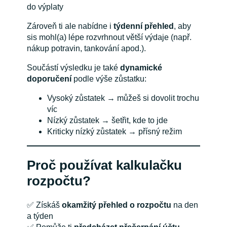
do výplaty
Zároveň ti ale nabídne i
týdenní přehled
, aby
sis mohl(a) lépe rozvrhnout větší výdaje (např.
nákup potravin, tankování apod.).
Součástí výsledku je také
dynamické
doporučení
podle výše zůstatku:
Vysoký zůstatek → můžeš si dovolit trochu
víc
Nízký zůstatek → šetřit, kde to jde
Kriticky nízký zůstatek → přísný režim
Proč používat kalkulačku
rozpočtu?
✅ Získáš
okamžitý přehled o rozpočtu
na den
a týden