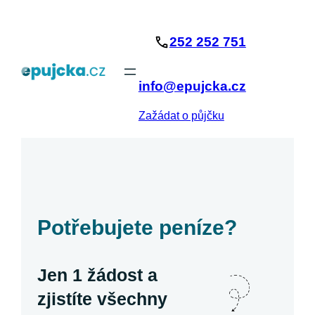
Přeskočit
na
252 252 751
obsah
info@epujcka.cz
Zažádat o půjčku
Potřebujete peníze?
Jen 1 žádost a
zjistíte všechny