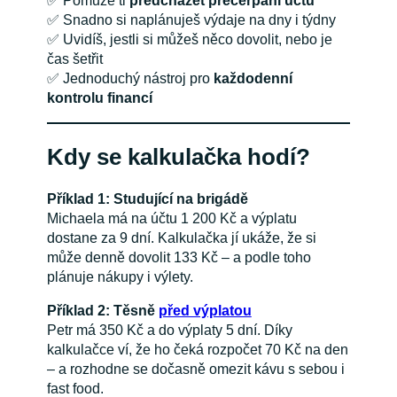
✅ Pomůže ti
předcházet přečerpání účtu
✅ Snadno si naplánuješ výdaje na dny i týdny
✅ Uvidíš, jestli si můžeš něco dovolit, nebo je
čas šetřit
✅ Jednoduchý nástroj pro
každodenní
kontrolu financí
Kdy se kalkulačka hodí?
Příklad 1: Studující na brigádě
Michaela má na účtu 1 200 Kč a výplatu
dostane za 9 dní. Kalkulačka jí ukáže, že si
může denně dovolit 133 Kč – a podle toho
plánuje nákupy i výlety.
Příklad 2: Těsně
před výplatou
Petr má 350 Kč a do výplaty 5 dní. Díky
kalkulačce ví, že ho čeká rozpočet 70 Kč na den
– a rozhodne se dočasně omezit kávu s sebou i
fast food.