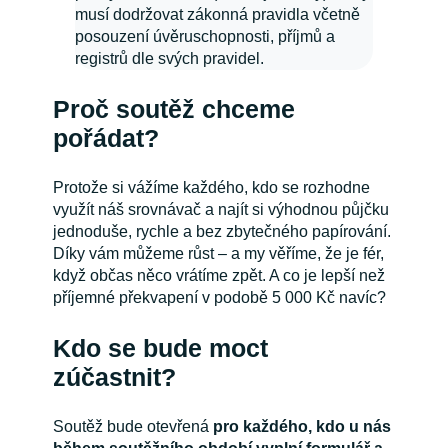
musí dodržovat zákonná pravidla včetně
posouzení úvěruschopnosti, příjmů a
registrů dle svých pravidel.
Proč soutěž chceme
pořádat?
Protože si vážíme každého, kdo se rozhodne
využít náš srovnávač a najít si výhodnou půjčku
jednoduše, rychle a bez zbytečného papírování.
Díky vám můžeme růst – a my věříme, že je fér,
když občas něco vrátíme zpět. A co je lepší než
příjemné překvapení v podobě 5 000 Kč navíc?
Kdo se bude moct
zúčastnit?
Soutěž bude otevřená
pro každého, kdo u nás