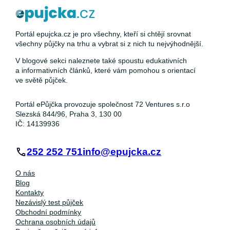
Portál epujcka.cz je pro všechny, kteří si chtějí srovnat
všechny půjčky na trhu a vybrat si z nich tu nejvýhodnější.
V blogové sekci naleznete také spoustu edukativních
a informativních článků, které vám pomohou s orientací
ve světě půjček.
Portál ePůjčka provozuje společnost 72 Ventures s.r.o
Slezská 844/96, Praha 3, 130 00
IČ: 14139936
252 252 751
info@epujcka.cz
O nás
Blog
Kontakty
Nezávislý test půjček
Obchodní podmínky
Ochrana osobních údajů