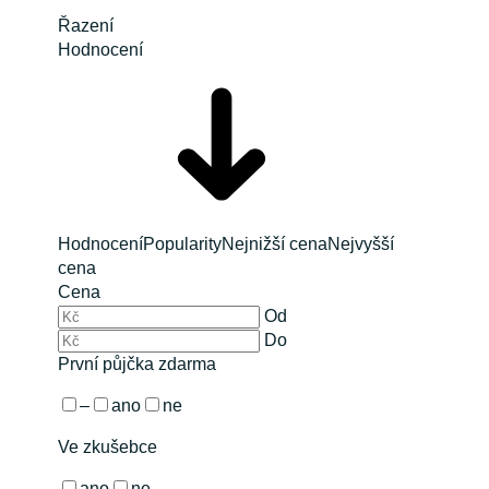
Řazení
Hodnocení
Hodnocení
Popularity
Nejnižší cena
Nejvyšší
cena
Cena
Od
Do
První půjčka zdarma
–
ano
ne
Ve zkušebce
ano
ne