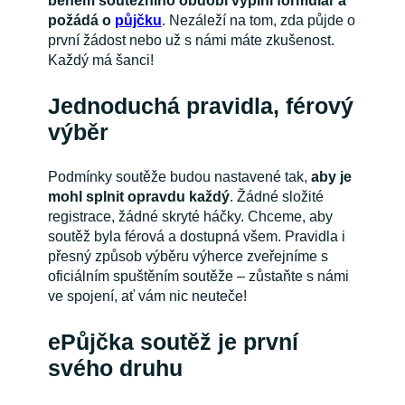
během soutěžního období vyplní formulář a
požádá o
půjčku
. Nezáleží na tom, zda půjde o
první žádost nebo už s námi máte zkušenost.
Každý má šanci!
Jednoduchá pravidla, férový
výběr
Podmínky soutěže budou nastavené tak,
aby je
mohl splnit opravdu každý
. Žádné složité
registrace, žádné skryté háčky. Chceme, aby
soutěž byla férová a dostupná všem. Pravidla i
přesný způsob výběru výherce zveřejníme s
oficiálním spuštěním soutěže – zůstaňte s námi
ve spojení, ať vám nic neuteče!
ePůjčka soutěž je první
svého druhu