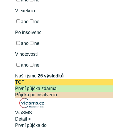
V exekuci
ano
ne
Po insolvenci
ano
ne
V hotovosti
ano
ne
Našli jsme
26
výsledků
TOP
První půjčka zdarma
Půjčka po insolvenci
ViaSMS
Detail >
První půjčka do