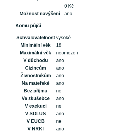
0 Kč
Možnost navýšení
ano
Komu půjčí
Schvalovatelnost
vysoké
Minimální věk
18
Maximální věk
neomezen
V důchodu
ano
Cizincům
ano
Živnostníkům
ano
Na mateřské
ano
Bez příjmu
ne
Ve zkušebce
ano
V exekuci
ne
V SOLUS
ano
V EUCB
ne
V NRKI
ano