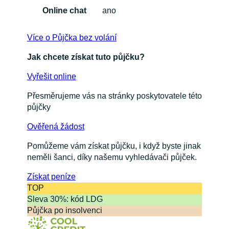
Online chat
ano
Více o Půjčka bez volání
Jak chcete získat tuto půjčku?
Vyřešit online
Přesměrujeme vás na stránky poskytovatele této
půjčky
Ověřená žádost
Pomůžeme vám získat půjčku, i když byste jinak
neměli šanci, díky našemu vyhledávači půjček.
Získat
peníze
TOP
Sleva 30%: kód LDG
Půjčka po insolvenci