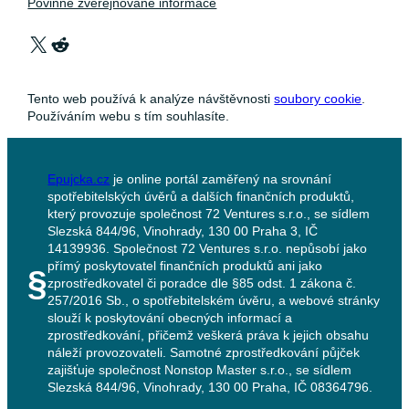
Povinně zveřejňované informace
X
Reddit
Tento web používá k analýze návštěvnosti
soubory cookie
.
Používáním webu s tím souhlasíte.
Epujcka.cz
je online portál zaměřený na srovnání
spotřebitelských úvěrů a dalších finančních produktů,
který provozuje společnost 72 Ventures s.r.o., se sídlem
Slezská 844/96, Vinohrady, 130 00 Praha 3, IČ
14139936. Společnost 72 Ventures s.r.o. nepůsobí jako
přímý poskytovatel finančních produktů ani jako
§
zprostředkovatel či poradce dle §85 odst. 1 zákona č.
257/2016 Sb., o spotřebitelském úvěru, a webové stránky
slouží k poskytování obecných informací a
zprostředkování, přičemž veškerá práva k jejich obsahu
náleží provozovateli. Samotné zprostředkování půjček
zajišťuje společnost Nonstop Master s.r.o., se sídlem
Slezská 844/96, Vinohrady, 130 00 Praha, IČ 08364796.