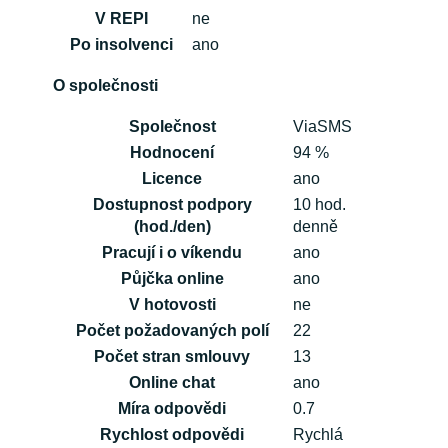
V REPI
ne
Po insolvenci
ano
O společnosti
Společnost
ViaSMS
Hodnocení
94 %
Licence
ano
Dostupnost podpory
10 hod.
(hod./den)
denně
Pracují i o víkendu
ano
Půjčka online
ano
V hotovosti
ne
Počet požadovaných polí
22
Počet stran smlouvy
13
Online chat
ano
Míra odpovědi
0.7
Rychlost odpovědi
Rychlá