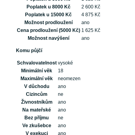
Poplatek u 8000 Kč
2 600 Kč
Poplatek u 15000 Kč
4 875 Kč
Možnost prodloužení
ano
Cena prodloužení (5000 Kč)
1 625 Kč
Možnost navýšení
ano
Komu půjčí
Schvalovatelnost
vysoké
Minimální věk
18
Maximální věk
neomezen
V důchodu
ano
Cizincům
ne
Živnostníkům
ano
Na mateřské
ano
Bez příjmu
ne
Ve zkušebce
ano
V exekuci
ano