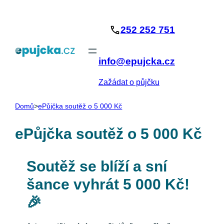
Přeskočit
na
252 252 751
obsah
info@epujcka.cz
Zažádat o půjčku
Domů
>
ePůjčka soutěž o 5 000 Kč
ePůjčka soutěž o 5 000 Kč
Soutěž se blíží a sní
šance vyhrát 5 000 Kč!
🎉