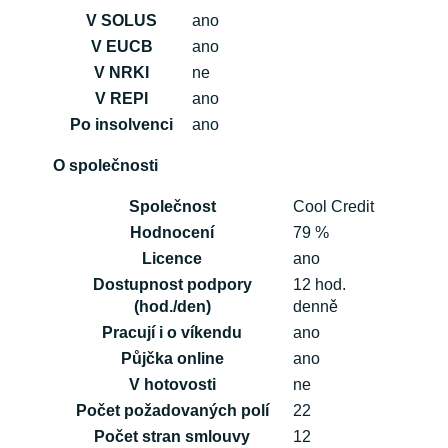
V SOLUS
ano
V EUCB
ano
V NRKI
ne
V REPI
ano
Po insolvenci
ano
O společnosti
Společnost
Cool Credit
Hodnocení
79 %
Licence
ano
Dostupnost podpory
12 hod.
(hod./den)
denně
Pracují i o víkendu
ano
Půjčka online
ano
V hotovosti
ne
Počet požadovaných polí
22
Počet stran smlouvy
12