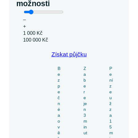
možnosti
–
+
1 000 Kč
100 000 Kč
Získat půjčku
B
Z
P
e
a
e
z
b
ní
p
e
z
e
r
e
č
e
u
n
je
ž
é
n
z
a
3
a
o
m
1
v
in
5
ě
ut
m