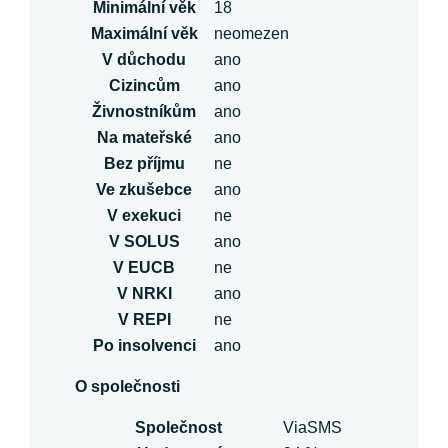
Minimální věk
18
Maximální věk
neomezen
V důchodu
ano
Cizincům
ano
Živnostníkům
ano
Na mateřské
ano
Bez příjmu
ne
Ve zkušebce
ano
V exekuci
ne
V SOLUS
ano
V EUCB
ne
V NRKI
ano
V REPI
ne
Po insolvenci
ano
O společnosti
Společnost
ViaSMS