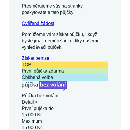
Přesměrujeme vás na stránky
poskytovatele této půjčky
Ověřená žádost
Pomůžeme vám získat půjčku, i když
byste jinak neměli šanci, díky našemu
vyhledávači půjček.
Získat
peníze
TOP
První půjčka zdarma
Oblíbená volba
Půjčka bez volání
Detail >
První půjčka do
15 000 Kč
Maximum
15 000 Kč