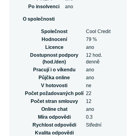
Po insolvenci
ano
O společnosti
Společnost
Cool Credit
Hodnocení
79 %
Licence
ano
Dostupnost podpory
12 hod.
(hod./den)
denně
Pracují i o víkendu
ano
Půjčka online
ano
V hotovosti
ne
Počet požadovaných polí
22
Počet stran smlouvy
12
Online chat
ano
Míra odpovědi
0.3
Rychlost odpovědi
Střední
Kvalita odpovědi