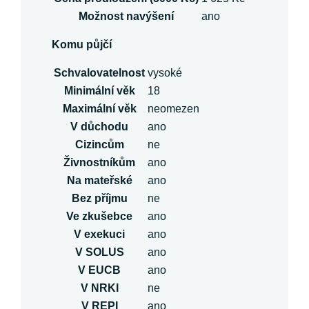
Možnost navýšení
ano
Komu půjčí
Schvalovatelnost
vysoké
Minimální věk
18
Maximální věk
neomezen
V důchodu
ano
Cizincům
ne
Živnostníkům
ano
Na mateřské
ano
Bez příjmu
ne
Ve zkušebce
ano
V exekuci
ano
V SOLUS
ano
V EUCB
ano
V NRKI
ne
V REPI
ano