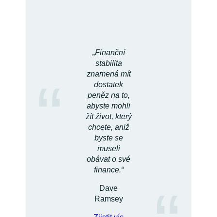
„Finanční
stabilita
znamená mít
“
dostatek
peněz na to,
abyste mohli
žít život, který
chcete, aniž
byste se
museli
obávat o své
finance.“
Dave
Ramsey