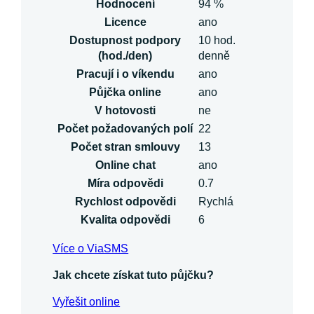
Hodnocení
94 %
Licence
ano
Dostupnost podpory
10 hod.
(hod./den)
denně
Pracují i o víkendu
ano
Půjčka online
ano
V hotovosti
ne
Počet požadovaných polí
22
Počet stran smlouvy
13
Online chat
ano
Míra odpovědi
0.7
Rychlost odpovědi
Rychlá
Kvalita odpovědi
6
Více o ViaSMS
Jak chcete získat tuto půjčku?
Vyřešit online