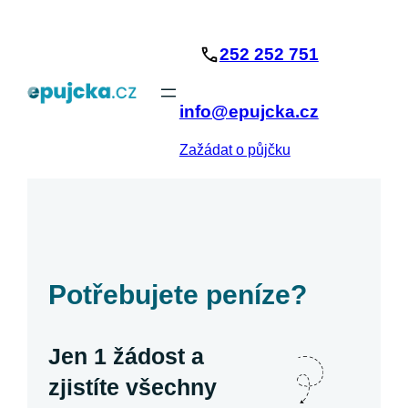
Přeskočit
na
252 252 751
obsah
info@epujcka.cz
Zažádat o půjčku
Potřebujete peníze?
Jen 1 žádost a
zjistíte všechny