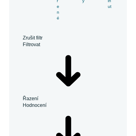
ř
y
in
e
ut
n
é
Zrušit filtr
Filtrovat
Řazení
Hodnocení