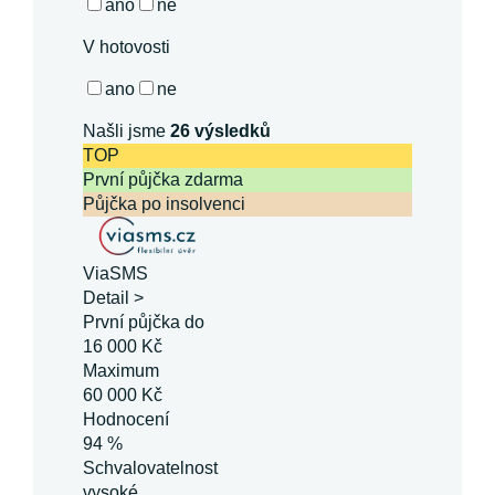
ano
ne
V hotovosti
ano
ne
Našli jsme
26
výsledků
TOP
První půjčka zdarma
Půjčka po insolvenci
ViaSMS
Detail >
První půjčka do
16 000 Kč
Maximum
60 000 Kč
Hodnocení
94 %
Schvalovatelnost
vysoké