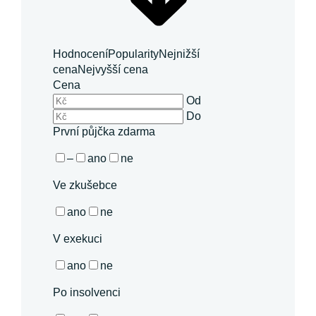
Hodnocení
Popularity
Nejnižší
cena
Nejvyšší cena
Cena
Od
Do
První půjčka zdarma
–
ano
ne
Ve zkušebce
ano
ne
V exekuci
ano
ne
Po insolvenci