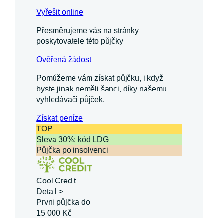
Vyřešit online
Přesměrujeme vás na stránky
poskytovatele této půjčky
Ověřená žádost
Pomůžeme vám získat půjčku, i když
byste jinak neměli šanci, díky našemu
vyhledávači půjček.
Získat
peníze
TOP
Sleva 30%: kód LDG
Půjčka po insolvenci
Cool Credit
Detail >
První půjčka do
15 000 Kč