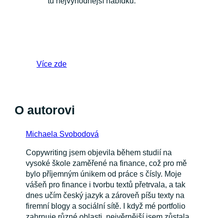
tu nejvýhodnější nabídku.
Více zde
O autorovi
Michaela Svobodová
Copywriting jsem objevila během studií na
vysoké škole zaměřené na finance, což pro mě
bylo příjemným únikem od práce s čísly. Moje
vášeň pro finance i tvorbu textů přetrvala, a tak
dnes učím český jazyk a zároveň píšu texty na
firemní blogy a sociální sítě. I když mé portfolio
zahrnuje různé oblasti, nejvěrnější jsem zůstala