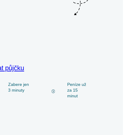
at půjčku
Zabere jen
Peníze už
3 minuty
za 15
minut