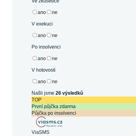
Ve zkušebce
ano
ne
V exekuci
ano
ne
Po insolvenci
ano
ne
V hotovosti
ano
ne
Našli jsme
26
výsledků
TOP
První půjčka zdarma
Půjčka po insolvenci
ViaSMS