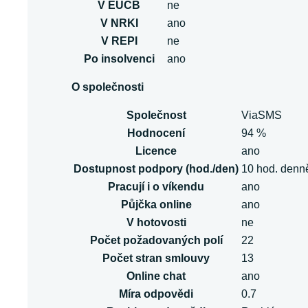
V EUCB
ne
V NRKI
ano
V REPI
ne
Po insolvenci
ano
O společnosti
Společnost
ViaSMS
Hodnocení
94 %
Licence
ano
Dostupnost podpory (hod./den)
10 hod. denn
Pracují i o víkendu
ano
Půjčka online
ano
V hotovosti
ne
Počet požadovaných polí
22
Počet stran smlouvy
13
Online chat
ano
Míra odpovědi
0.7