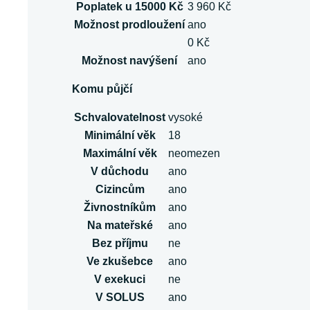
Poplatek u 15000 Kč
3 960 Kč
Možnost prodloužení
ano
0 Kč
Možnost navýšení
ano
Komu půjčí
Schvalovatelnost
vysoké
Minimální věk
18
Maximální věk
neomezen
V důchodu
ano
Cizincům
ano
Živnostníkům
ano
Na mateřské
ano
Bez příjmu
ne
Ve zkušebce
ano
V exekuci
ne
V SOLUS
ano