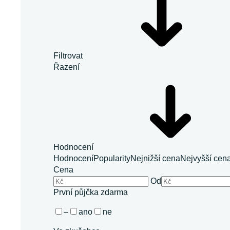
Filtrovat
Řazení
Hodnocení
Hodnocení
Popularity
Nejnižší cena
Nejvyšší cen
Cena
Od
První půjčka zdarma
–
ano
ne