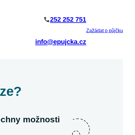
252 252 751
Zažádat o půjčku
info@epujcka.cz
íze?
šechny možnosti