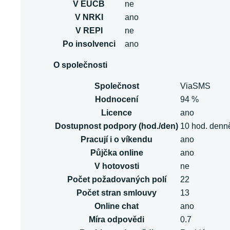
V EUCB
ne
V NRKI
ano
V REPI
ne
Po insolvenci
ano
O společnosti
Společnost
ViaSMS
Hodnocení
94 %
Licence
ano
Dostupnost podpory (hod./den)
10 hod. denn
Pracují i o víkendu
ano
Půjčka online
ano
V hotovosti
ne
Počet požadovaných polí
22
Počet stran smlouvy
13
Online chat
ano
Míra odpovědi
0.7