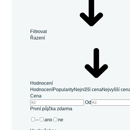
Filtrovat
Řazení
Hodnocení
Hodnocení
Popularity
Nejnižší cena
Nejvyšší cen
Cena
Od
První půjčka zdarma
–
ano
ne