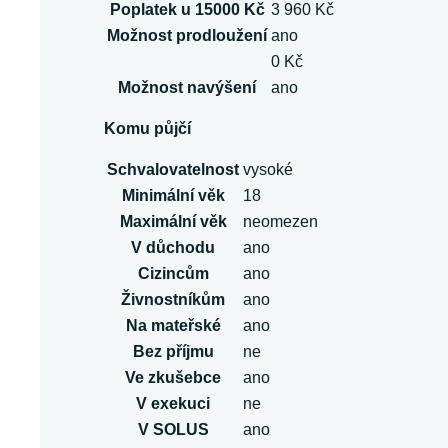
Poplatek u 15000 Kč
3 960 Kč
Možnost prodloužení
ano
0 Kč
Možnost navýšení
ano
Komu půjčí
Schvalovatelnost
vysoké
Minimální věk
18
Maximální věk
neomezen
V důchodu
ano
Cizincům
ano
Živnostníkům
ano
Na mateřské
ano
Bez příjmu
ne
Ve zkušebce
ano
V exekuci
ne
V SOLUS
ano