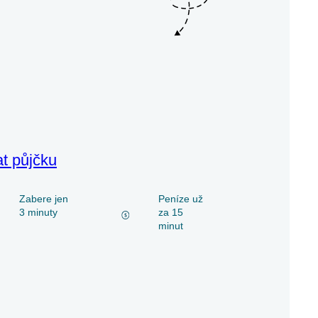
at půjčku
Zabere jen
Peníze už
3 minuty
za 15
minut