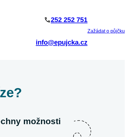
252 252 751
Zažádat o půjčku
info@epujcka.cz
íze?
šechny možnosti