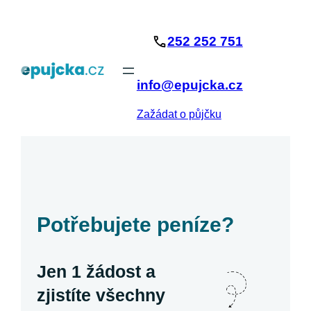
Přeskočit
na
252 252 751
obsah
info@epujcka.cz
Zažádat o půjčku
Potřebujete peníze?
Jen 1 žádost a
zjistíte všechny