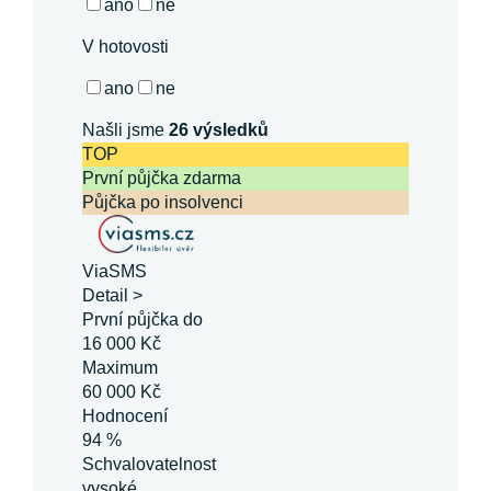
ano
ne
V hotovosti
ano
ne
Našli jsme
26
výsledků
TOP
První půjčka zdarma
Půjčka po insolvenci
ViaSMS
Detail >
První půjčka do
16 000 Kč
Maximum
60 000 Kč
Hodnocení
94 %
Schvalovatelnost
vysoké