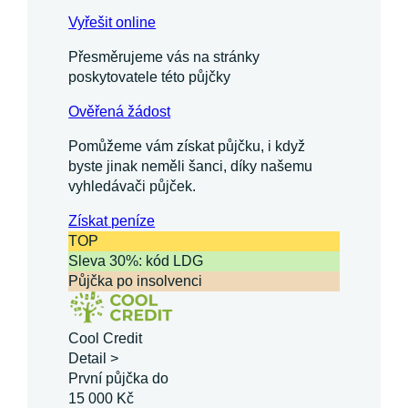
Vyřešit online
Přesměrujeme vás na stránky
poskytovatele této půjčky
Ověřená žádost
Pomůžeme vám získat půjčku, i když
byste jinak neměli šanci, díky našemu
vyhledávači půjček.
Získat
peníze
TOP
Sleva 30%: kód LDG
Půjčka po insolvenci
Cool Credit
Detail >
První půjčka do
15 000 Kč