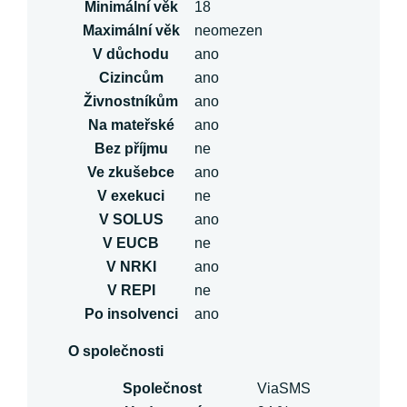
Minimální věk
18
Maximální věk
neomezen
V důchodu
ano
Cizincům
ano
Živnostníkům
ano
Na mateřské
ano
Bez příjmu
ne
Ve zkušebce
ano
V exekuci
ne
V SOLUS
ano
V EUCB
ne
V NRKI
ano
V REPI
ne
Po insolvenci
ano
O společnosti
Společnost
ViaSMS