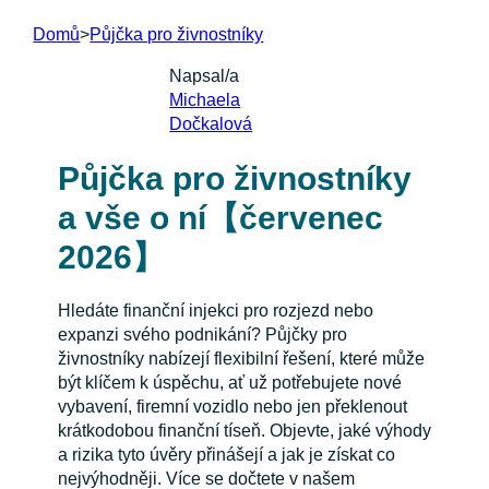
Domů
>
Půjčka pro živnostníky
Napsal/a
Michaela
Dočkalová
Půjčka pro živnostníky
a vše o ní【červenec
2026】
Hledáte finanční injekci pro rozjezd nebo
expanzi svého podnikání? Půjčky pro
živnostníky nabízejí flexibilní řešení, které může
být klíčem k úspěchu, ať už potřebujete nové
vybavení, firemní vozidlo nebo jen překlenout
krátkodobou finanční tíseň. Objevte, jaké výhody
a rizika tyto úvěry přinášejí a jak je získat co
nejvýhodněji. Více se dočtete v našem