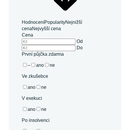
Hodnocení
Popularity
Nejnižší
cena
Nejvyšší cena
Cena
Od
Do
První půjčka zdarma
–
ano
ne
Ve zkušebce
ano
ne
V exekuci
ano
ne
Po insolvenci