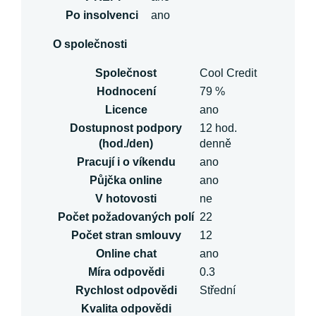
Po insolvenci
ano
O společnosti
Společnost
Cool Credit
Hodnocení
79 %
Licence
ano
Dostupnost podpory
12 hod.
(hod./den)
denně
Pracují i o víkendu
ano
Půjčka online
ano
V hotovosti
ne
Počet požadovaných polí
22
Počet stran smlouvy
12
Online chat
ano
Míra odpovědi
0.3
Rychlost odpovědi
Střední
Kvalita odpovědi