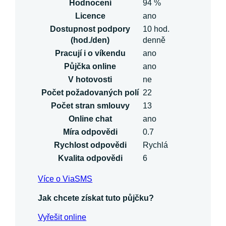
Hodnocení
94 %
Licence
ano
Dostupnost podpory
10 hod.
(hod./den)
denně
Pracují i o víkendu
ano
Půjčka online
ano
V hotovosti
ne
Počet požadovaných polí
22
Počet stran smlouvy
13
Online chat
ano
Míra odpovědi
0.7
Rychlost odpovědi
Rychlá
Kvalita odpovědi
6
Více o ViaSMS
Jak chcete získat tuto půjčku?
Vyřešit online