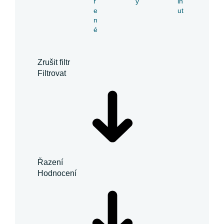
ř
y
in
e
ut
n
é
Zrušit filtr
Filtrovat
Řazení
Hodnocení