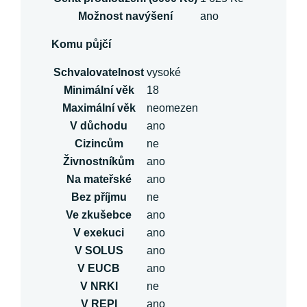
Možnost navýšení
ano
Komu půjčí
Schvalovatelnost
vysoké
Minimální věk
18
Maximální věk
neomezen
V důchodu
ano
Cizincům
ne
Živnostníkům
ano
Na mateřské
ano
Bez příjmu
ne
Ve zkušebce
ano
V exekuci
ano
V SOLUS
ano
V EUCB
ano
V NRKI
ne
V REPI
ano