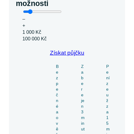
možnosti
–
+
1 000 Kč
100 000 Kč
Získat půjčku
B
Z
P
e
a
e
z
b
ní
p
e
z
e
r
e
č
e
u
n
je
ž
é
n
z
a
3
a
o
m
1
v
in
5
ě
ut
m