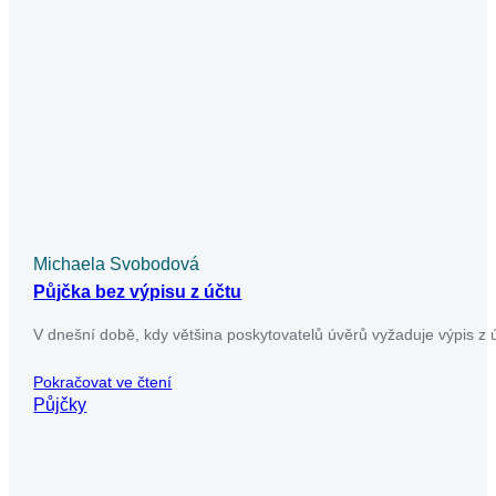
Pokračovat ve čtení
Půjčky
Michaela Svobodová
Půjčka v exekuci a vše o ní a rizika
Půjčka v exekuci představuje riziko, které nelze podceňovat.
V našem článku se dozvíte, jaké podmínky musíte splnit,
abyste získali půjčku…
Pokračovat ve čtení
Půjčky
Už máte dost nekonečného
vyplňování žádostí o půjčky?