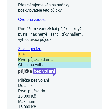
Přesměrujeme vás na stránky
poskytovatele této půjčky
Ověřená žádost
Pomůžeme vám získat půjčku, i když
byste jinak neměli šanci, díky našemu
vyhledávači půjček.
Získat
peníze
TOP
První půjčka zdarma
Oblíbená volba
Půjčka bez volání
Detail >
První půjčka do
15 000 Kč
Maximum
15 000 Kč