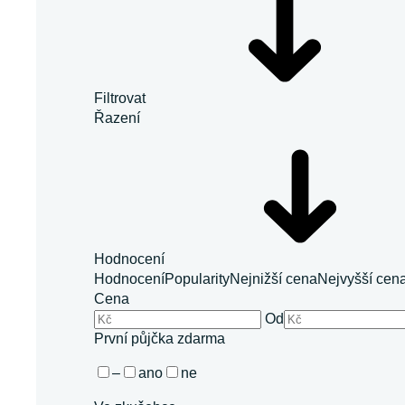
Filtrovat
Řazení
Hodnocení
Hodnocení
Popularity
Nejnižší cena
Nejvyšší cen
Cena
Od
První půjčka zdarma
–
ano
ne