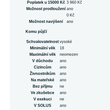
Poplatek u 15000 Kč
3 960 Kč
Možnost prodloužení
ano
0 Kč
Možnost navýšení
ano
Komu půjčí
Schvalovatelnost
vysoké
Minimální věk
18
Maximální věk
neomezen
V důchodu
ano
Cizincům
ano
Živnostníkům
ano
Na mateřské
ano
Bez příjmu
ne
Ve zkušebce
ano
V exekuci
ne
V SOLUS
ano