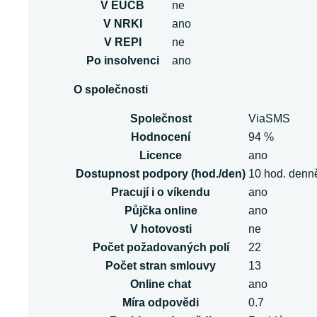
V EUCB
ne
V NRKI
ano
V REPI
ne
Po insolvenci
ano
O společnosti
Společnost
ViaSMS
Hodnocení
94 %
Licence
ano
Dostupnost podpory (hod./den)
10 hod. denn
Pracují i o víkendu
ano
Půjčka online
ano
V hotovosti
ne
Počet požadovaných polí
22
Počet stran smlouvy
13
Online chat
ano
Míra odpovědi
0.7