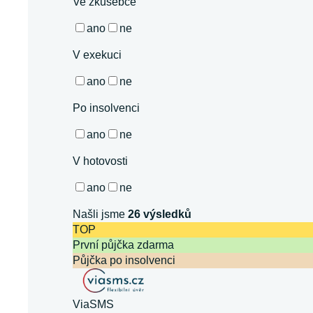
Ve zkušebce
ano
ne
V exekuci
ano
ne
Po insolvenci
ano
ne
V hotovosti
ano
ne
Našli jsme
26
výsledků
TOP
První půjčka zdarma
Půjčka po insolvenci
ViaSMS