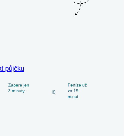
at půjčku
Zabere jen
Peníze už
3 minuty
za 15
minut