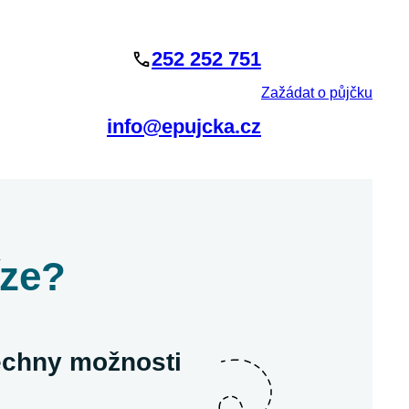
252 252 751
Zažádat o půjčku
info@epujcka.cz
íze?
šechny možnosti