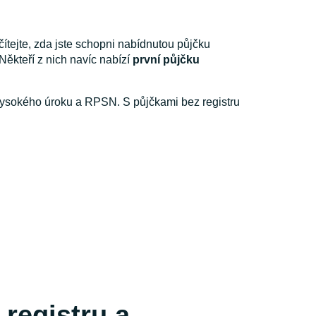
ítejte, zda jste schopni nabídnutou půjčku
ěkteří z nich navíc nabízí
první půjčku
 vysokého úroku a RPSN. S půjčkami bez registru
 registru a