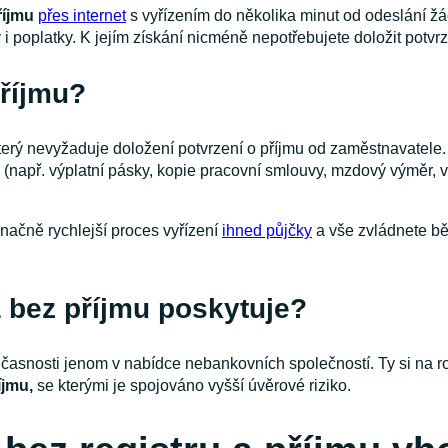
říjmu
přes internet
s vyřízením do několika minut od odeslání 
y i poplatky. K jejím získání nicméně nepotřebujete doložit pot
říjmu?
erý nevyžaduje doložení potvrzení o příjmu od zaměstnavatele. P
y (např. výplatní pásky, kopie pracovní smlouvy, mzdový výměr,
načně rychlejší proces vyřízení
ihned půjčky
a vše zvládnete b
a bez příjmu poskytuje?
učasnosti jenom v nabídce nebankovních společností. Ty si na r
íjmu,
se kterými je spojováno vyšší úvěrové riziko.