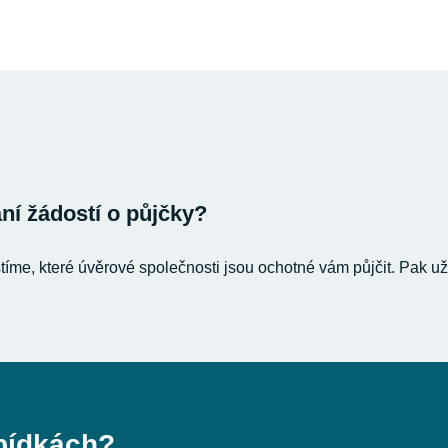
í žádostí o půjčky?
stíme, které úvěrové společnosti jsou ochotné vám půjčit. Pak už
bídkách?