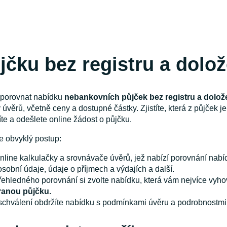
ůjčku bez registru a dolo
e porovnat nabídku
nebankovních půjček bez registru a dolož
věrů, včetně ceny a dostupné částky. Zjistíte, která z půjček je
íte a odešlete online žádost o půjčku.
je obvyklý postup:
online kalkulačky a srovnávače úvěrů, jež nabízí porovnání nabí
 osobní údaje, údaje o příjmech a výdajích a další.
řehledného porovnání si zvolte nabídku, která vám nejvíce vyho
ranou půjčku.
schválení obdržíte nabídku s podmínkami úvěru a podrobnostmi o