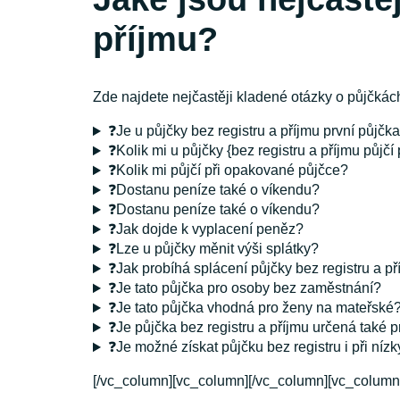
příjmu?
Zde najdete nejčastěji kladené otázky o půjčkách
❓Je u půjčky bez registru a příjmu první pů
❓Kolik mi u půjčky {bez registru a příjmu půjčí
❓Kolik mi půjčí při opakované půjčce?
❓Dostanu peníze také o víkendu?
❓Dostanu peníze také o víkendu?
❓Jak dojde k vyplacení peněz?
❓Lze u půjčky měnit výši splátky?
❓Jak probíhá splácení půjčky bez registru a p
❓Je tato půjčka pro osoby bez zaměstnání?
❓Je tato půjčka vhodná pro ženy na mateřské
❓Je půjčka bez registru a příjmu určená také
❓Je možné získat půjčku bez registru i při ní
[/vc_column][vc_column][/vc_column][vc_column]