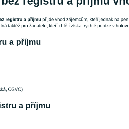
 bez registru a příjmu v
z registru a příjmu
přijde vhod zájemcům, kteří jednak na pen
ná taktéž pro žadatele, kteří chtějí získat rychlé peníze v hotovo
ru a příjmu
řská, OSVČ)
stru a příjmu