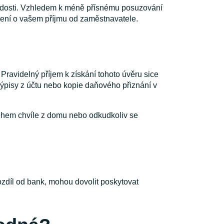
žádosti. Vzhledem k méně přísnému posuzování
vrzení o vašem příjmu od zaměstnavatele.
ravidelný příjem k získání tohoto úvěru sice
 výpisy z účtu nebo kopie daňového přiznání v
ěhem chvíle z domu nebo odkudkoliv se
ozdíl od bank, mohou dovolit poskytovat