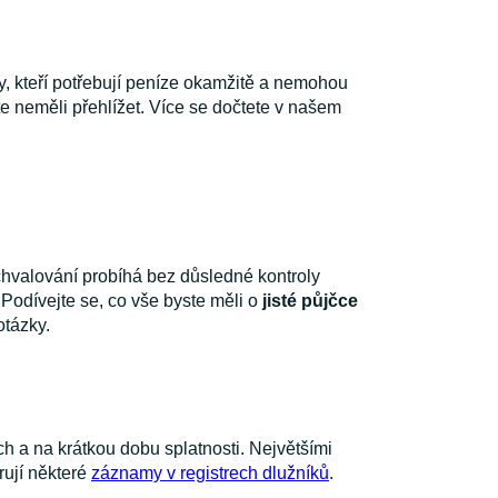
y, kteří potřebují peníze okamžitě a nemohou
ste neměli přehlížet. Více se dočtete v našem
schvalování probíhá bez důsledné kontroly
Podívejte se, co vše byste měli o
jisté půjčce
otázky.
 a na krátkou dobu splatnosti. Největšími
rují některé
záznamy v registrech dlužníků
.