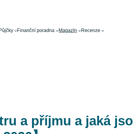
Půjčky
Finanční poradna
Magazín
Recenze
tru a příjmu a jaká js