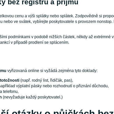
ky bez registru a příjmu
lkovou cenu a výši splátky nebo splátek. Zodpovědně si propoč
 nebo ve svátek, vybírejte poskytovatele s provozem nonstop. N
horšími podmínkami v podobě nižších částek, někdy až extrémné
sankcí v případě prodlení se splácením.
íjmu
vyřizovaná online si vyžádá zejména tyto doklady:
totožnosti
(např. rodný list, řidičák, pas),
například výplatní pásky nebo rozhodnutí o přiznání důchodu,
a telefonu,
h
(nevyžaduje každý poskytovatel.)
ší otázky o půjčkách bez