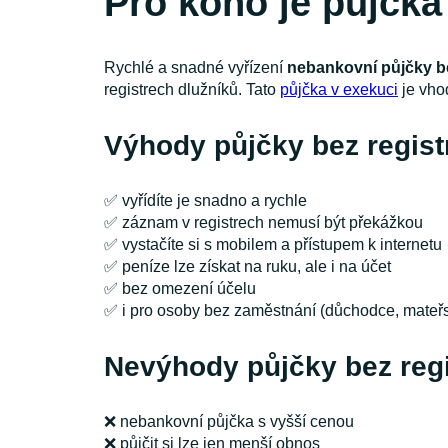
Pro koho je půjčka
Rychlé a snadné vyřízení
nebankovní půjčky be
registrech dlužníků. Tato
půjčka v exekuci
je vhod
Výhody půjčky bez regist
✅
vyřídíte je snadno a rychle
✅ záznam v registrech nemusí být překážkou
✅ vystačíte si s mobilem a přístupem k internetu
✅ peníze lze získat na ruku, ale i na účet
✅ bez omezení účelu
✅ i pro osoby bez zaměstnání (důchodce, mate
Nevýhody půjčky bez regi
❌
nebankovní půjčka s vyšší cenou
❌ půjčit si lze jen menší obnos