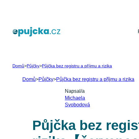
Přeskočit
na
obsah
Domů
>
Půjčky
>
Půjčka bez registru a příjmu a rizika
Domů
>
Půjčky
>
Půjčka bez registru a příjmu a rizika
Napsal/a
Michaela
Svobodová
Půjčka bez regis