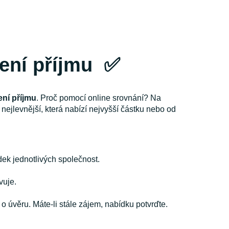
žení příjmu
✅
ení příjmu
. Proč pomocí online srovnání? Na
 nejlevnější, která nabízí nejvyšší částku nebo od
dek jednotlivých společnost.
vuje.
 úvěru. Máte-li stále zájem, nabídku potvrďte.