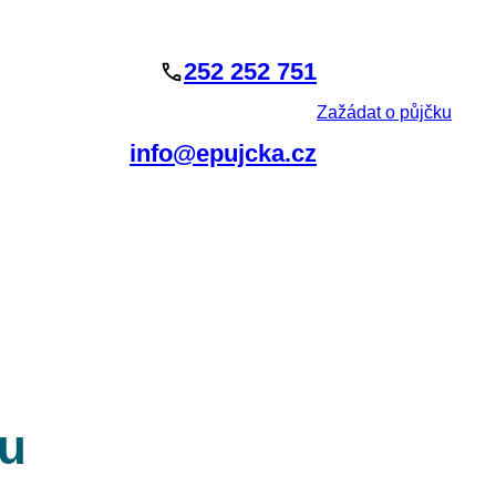
252 252 751
Zažádat o půjčku
info@epujcka.cz
ou