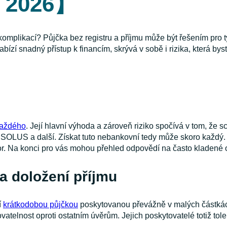
c 2026】
komplikací? Půjčka bez registru a příjmu může být řešením pro t
abízí snadný přístup k financím, skrývá v sobě i rizika, která by
každého
. Její hlavní výhoda a zároveň riziko spočívá v tom, že 
 SOLUS a další. Získat tuto nebankovní tedy může skoro každý. 
ozor. Na konci pro vás mohou přehled odpovědí na často kladené 
 a doložení příjmu
í
krátkodobou půjčkou
poskytovanou převážně v malých částkách
atelnost oproti ostatním úvěrům. Jejich poskytovatelé totiž tole