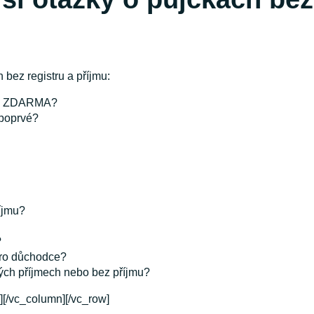
 bez registru a příjmu:
jčka ZDARMA?
 poprvé?
říjmu?
?
 pro důchodce?
zkých příjmech nebo bez příjmu?
[/vc_column][/vc_row]