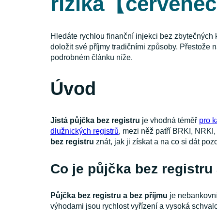
rizika【červene
Hledáte rychlou finanční injekci bez zbytečných 
doložit své příjmy tradičními způsoby. Přestože n
podrobném článku níže.
Úvod
Jistá půjčka bez registru
je vhodná téměř
pro 
dlužnických registrů
, mezi něž patří BRKI, NRKI,
bez registru
znát, jak ji získat a na co si dát p
Co je půjčka bez registru
Půjčka bez registru a bez příjmu
je nebankovn
výhodami jsou rychlost vyřízení a vysoká schvalov