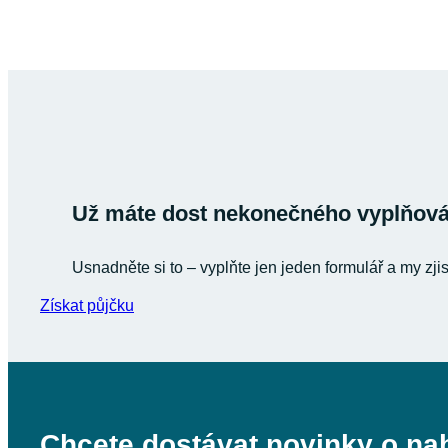
Už máte dost nekonečného vyplňován
Usnadněte si to – vyplňte jen jeden formulář a my zji
Získat půjčku
Chcete dostávat novinky o na