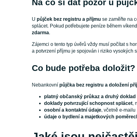
Na co si dát pozor u půjč
U
půjček bez registru a příjmu
se zaměřte na ce
splácet. Pokud potřebujete peníze během víkendu
zdarma
.
Zájemci o tento typ úvěrů vždy musí počítat s 
a potvrzení příjmu je spojován i riziko vysokých 
Co bude potřeba doložit?
Nebankovní
půjčka bez registru a doložení př
platný občanský průkaz a druhý doklad 
doklady potvrzující schopnost splácet
, 
osobní a kontaktní údaje
, včetně e-mailu 
údaje o bydlení a majetkových poměrec
Jaké jsou nejčastěj