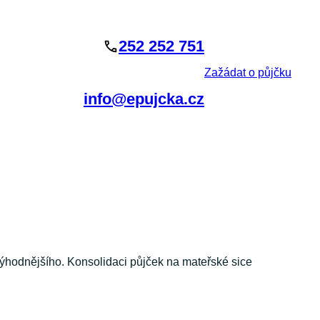
252 252 751
Zažádat o půjčku
info@epujcka.cz
výhodnějšího. Konsolidaci půjček na mateřské sice