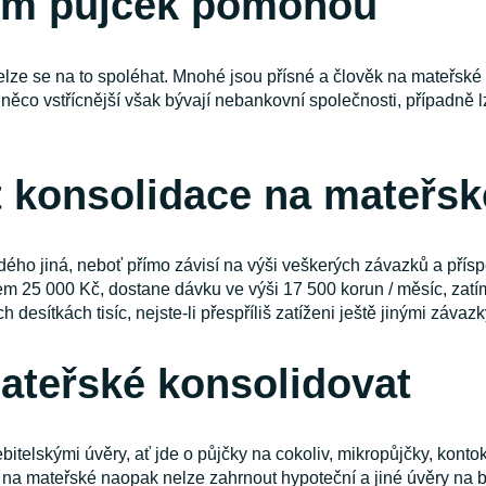
ím půjček pomohou
elze se na to spoléhat. Mnohé jsou přísné a člověk na mateřské 
 něco vstřícnější však bývají nebankovní společnosti, případně 
 konsolidace na mateřsk
ho jiná, neboť přímo závisí na výši veškerých závazků a příspě
 25 000 Kč, dostane dávku ve výši 17 500 korun / měsíc, zatí
desítkách tisíc, nejste-li přespříliš zatíženi ještě jinými závazk
mateřské konsolidovat
elskými úvěry, ať jde o půjčky na cokoliv, mikropůjčky, kontok
 na mateřské naopak nelze zahrnout hypoteční a jiné úvěry na b