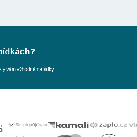
bídkách?
nikly vám výhodné nabídky.