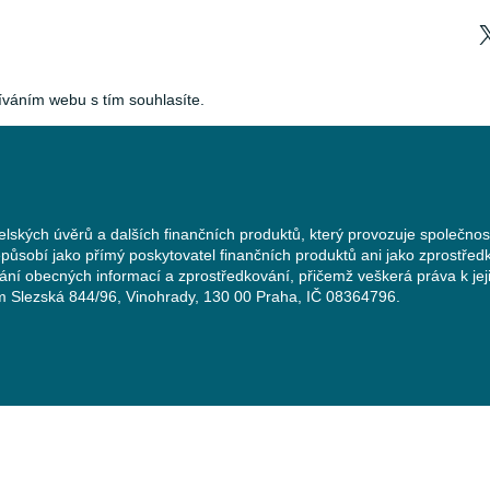
íváním webu s tím souhlasíte.
elských úvěrů a dalších finančních produktů, který provozuje společnos
působí jako přímý poskytovatel finančních produktů ani jako zprostředk
vání obecných informací a zprostředkování, přičemž veškerá práva k je
lem Slezská 844/96, Vinohrady, 130 00 Praha, IČ 08364796.