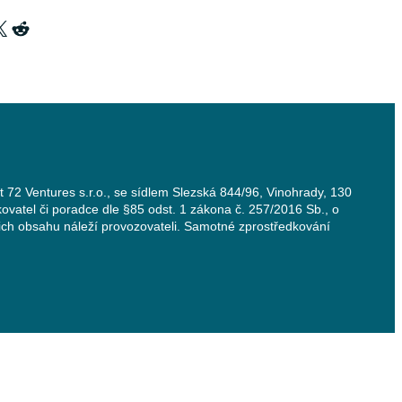
X
Reddit
t 72 Ventures s.r.o., se sídlem Slezská 844/96, Vinohrady, 130
ovatel či poradce dle §85 odst. 1 zákona č. 257/2016 Sb., o
jich obsahu náleží provozovateli. Samotné zprostředkování