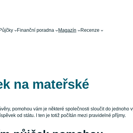
Půjčky
Finanční poradna
Magazín
Recenze
ek na mateřské
úvěry, pomohou vám je některé společnosti sloučit do jednoho 
íspěvek od státu. I ten je totiž počítán mezi pravidelné příjmy.