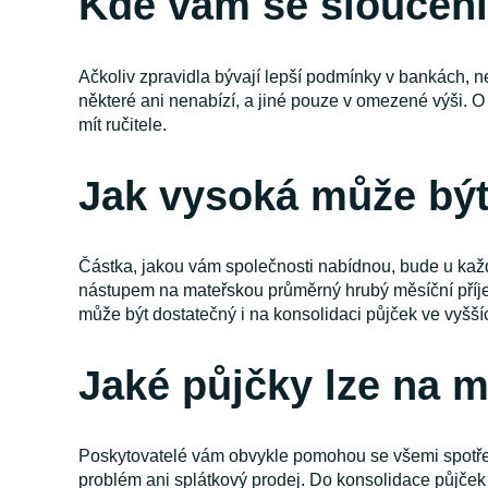
Kde vám se sloučen
Ačkoliv zpravidla bývají lepší podmínky v bankách, n
některé ani nenabízí, a jiné pouze v omezené výši. O
mít ručitele.
Jak vysoká může být
Částka, jakou vám společnosti nabídnou, bude u každé
nástupem na mateřskou průměrný hrubý měsíční příjem
může být dostatečný i na konsolidaci půjček ve vyšších 
Jaké půjčky lze na 
Poskytovatelé vám obvykle pomohou se všemi spotřebit
problém ani splátkový prodej. Do konsolidace půjček