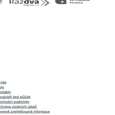
 nás
log
ontakty
závislý test půjček
bchodní podmínky
chrana osobních údajů
ovinně zveřejňované informace