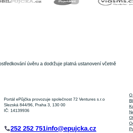
ostředkování úvěru a dodržuje platná ustanovení včetně
O
Portál ePůjčka provozuje společnost 72 Ventures s.r.o
B
Slezská 844/96, Praha 3, 130 00
K
IČ: 14139936
Ne
O
O
252 252 751
info@epujcka.cz
P