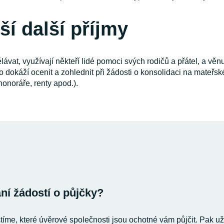
ší další příjmy
ávat, využívají někteří lidé pomoci svých rodičů a přátel, a věnu
 dokáží ocenit a zohlednit při žádosti o konsolidaci na mateřsk
onoráře, renty apod.).
í žádostí o půjčky?
stíme, které úvěrové společnosti jsou ochotné vám půjčit. Pak už