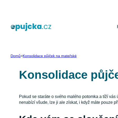
Přeskočit
na
obsah
Domů
>
Konsolidace půjček na mateřské
Konsolidace půjč
Pokud se staráte o svého malého potomka a tíží vás 
nenabízí všude, lze ji ale získat, i když máte pouze př