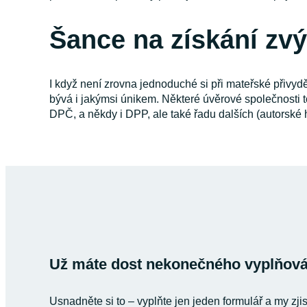
Šance na získání zvý
I když není zrovna jednoduché si při mateřské přivyděl
bývá i jakýmsi únikem. Některé úvěrové společnosti to
DPČ, a někdy i DPP, ale také řadu dalších (autorské h
Už máte dost nekonečného vyplňován
Usnadněte si to – vyplňte jen jeden formulář a my zji