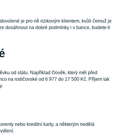
dovolené je pro ně rizikovým klientem, kvůli čemuž je
lze dosáhnout na dobré podmínky i v bance, budete-li
é
vku od státu. Například člověk, který měl před
mco na rodičovské od 6 977 do 17 500 Kč. Příjem tak
y.
orenty nebo kreditní karty, a některým nedělá
ydlení.