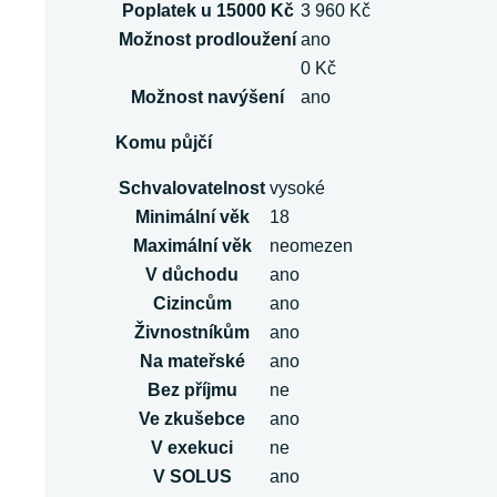
Poplatek u 15000 Kč
3 960 Kč
Možnost prodloužení
ano
0 Kč
Možnost navýšení
ano
Komu půjčí
Schvalovatelnost
vysoké
Minimální věk
18
Maximální věk
neomezen
V důchodu
ano
Cizincům
ano
Živnostníkům
ano
Na mateřské
ano
Bez příjmu
ne
Ve zkušebce
ano
V exekuci
ne
V SOLUS
ano