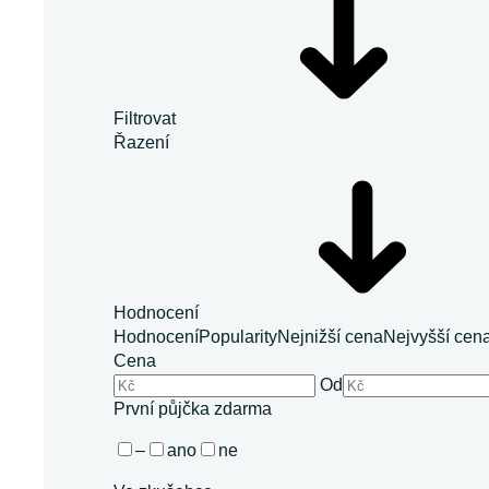
Filtrovat
Řazení
Hodnocení
Hodnocení
Popularity
Nejnižší cena
Nejvyšší cen
Cena
Od
První půjčka zdarma
–
ano
ne