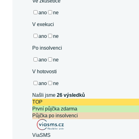
Ve zkušebce
ano
ne
V exekuci
ano
ne
Po insolvenci
ano
ne
V hotovosti
ano
ne
Našli jsme
26
výsledků
TOP
První půjčka zdarma
Půjčka po insolvenci
ViaSMS