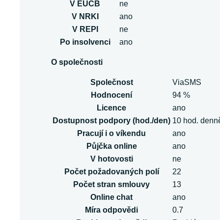
V EUCB
ne
V NRKI
ano
V REPI
ne
Po insolvenci
ano
O společnosti
Společnost
ViaSMS
Hodnocení
94 %
Licence
ano
Dostupnost podpory (hod./den)
10 hod. denn
Pracují i o víkendu
ano
Půjčka online
ano
V hotovosti
ne
Počet požadovaných polí
22
Počet stran smlouvy
13
Online chat
ano
Míra odpovědi
0.7