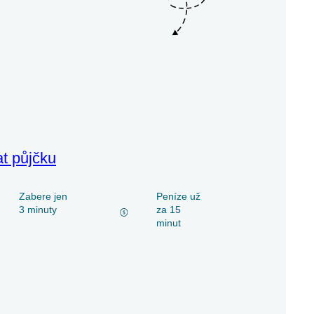
at půjčku
Zabere jen
Peníze už
3 minuty
za 15
minut