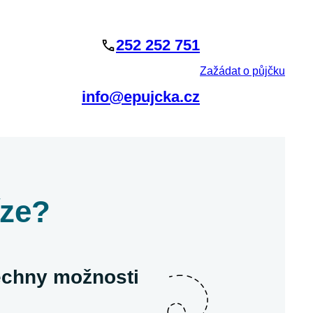
252 252 751
Zažádat o půjčku
info@epujcka.cz
íze?
šechny možnosti