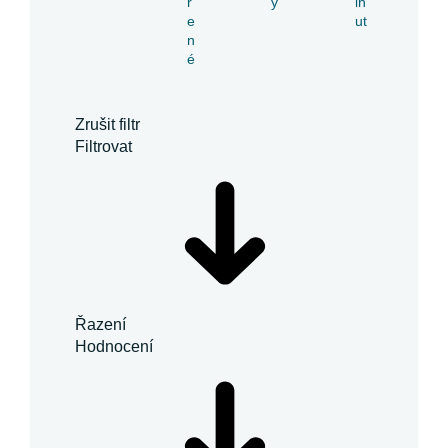
ř
y
in
e
ut
n
é
Zrušit filtr
Filtrovat
Řazení
Hodnocení