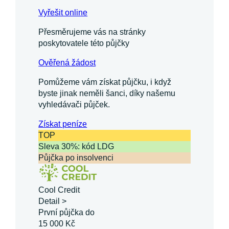
Vyřešit online
Přesměrujeme vás na stránky
poskytovatele této půjčky
Ověřená žádost
Pomůžeme vám získat půjčku, i když
byste jinak neměli šanci, díky našemu
vyhledávači půjček.
Získat
peníze
TOP
Sleva 30%: kód LDG
Půjčka po insolvenci
Cool Credit
Detail >
První půjčka do
15 000 Kč