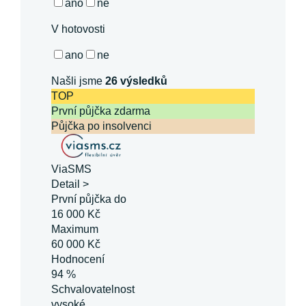
ano
ne
V hotovosti
ano
ne
Našli jsme
26
výsledků
TOP
První půjčka zdarma
Půjčka po insolvenci
ViaSMS
Detail >
První půjčka do
16 000 Kč
Maximum
60 000 Kč
Hodnocení
94 %
Schvalovatelnost
vysoké