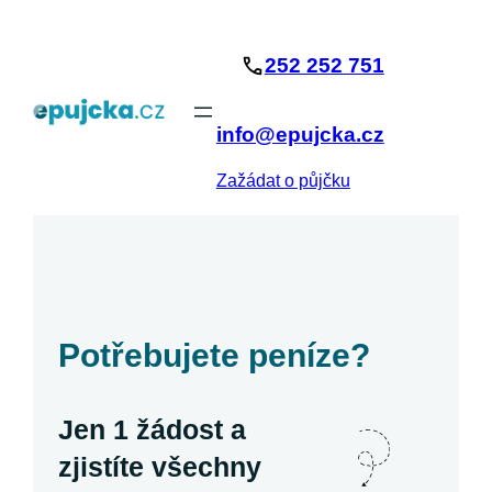
Přeskočit
na
252 252 751
obsah
info@epujcka.cz
Zažádat o půjčku
Potřebujete peníze?
Jen 1 žádost a
zjistíte všechny