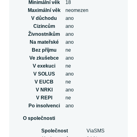
Minimální věk
18
Maximální věk
neomezen
V důchodu
ano
Cizincům
ano
Živnostníkům
ano
Na mateřské
ano
Bez příjmu
ne
Ve zkušebce
ano
V exekuci
ne
V SOLUS
ano
V EUCB
ne
V NRKI
ano
V REPI
ne
Po insolvenci
ano
O společnosti
Společnost
ViaSMS