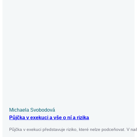
Hledáme ty nejlepší produkty na trhu
Články
Články
Články
Články
Licence České národní banky