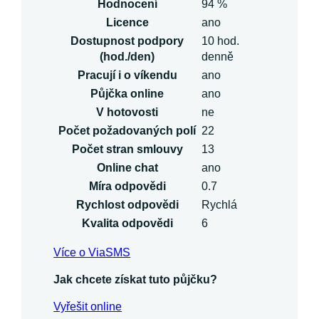
Hodnocení
94 %
Licence
ano
Dostupnost podpory
10 hod.
(hod./den)
denně
Pracují i o víkendu
ano
Půjčka online
ano
V hotovosti
ne
Počet požadovaných polí
22
Počet stran smlouvy
13
Online chat
ano
Míra odpovědi
0.7
Rychlost odpovědi
Rychlá
Kvalita odpovědi
6
Více o ViaSMS
Jak chcete získat tuto půjčku?
Vyřešit online