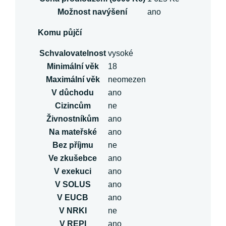
Možnost navýšení
ano
Komu půjčí
Schvalovatelnost
vysoké
Minimální věk
18
Maximální věk
neomezen
V důchodu
ano
Cizincům
ne
Živnostníkům
ano
Na mateřské
ano
Bez příjmu
ne
Ve zkušebce
ano
V exekuci
ano
V SOLUS
ano
V EUCB
ano
V NRKI
ne
V REPI
ano