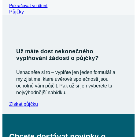
Náš partner Nonstop Master s.r.o. má licenci ČNB pro
zprostředkování úvěru a dodržuje platná ustanovení
včetně ochrany vašich osobních údajů.
Portál epujcka.cz je pro všechny, kteří si chtějí srovnat
všechny půjčky na trhu a vybrat si z nich tu nejvýhodnější.
V blogové sekci naleznete také spoustu edukativních
a informativních článků, které vám pomohou s orientací
ve světě půjček.
Portál ePůjčka provozuje společnost 72 Ventures s.r.o
Slezská 844/96, Praha 3, 130 00
IČ: 14139936
252 252 751
info@epujcka.cz
O nás