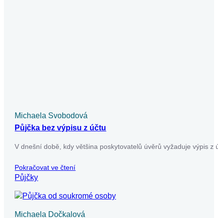
Pokračovat ve čtení
Půjčky
Michaela Svobodová
Půjčka v exekuci a vše o ní a rizika
Půjčka v exekuci představuje riziko, které nelze podceňovat.
V našem článku se dozvíte, jaké podmínky musíte splnit,
abyste získali půjčku…
Pokračovat ve čtení
Půjčky
Už máte dost nekonečného
vyplňování žádostí o půjčky?