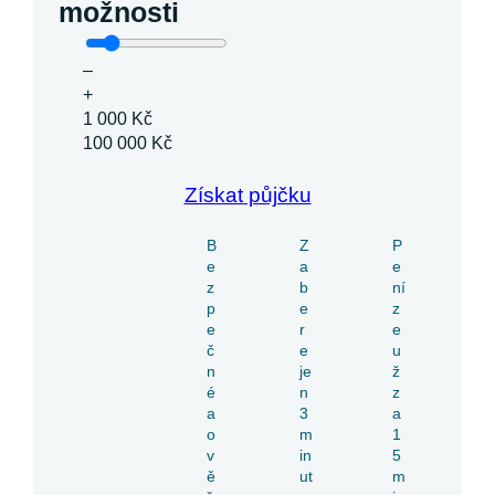
možnosti
–
+
1 000 Kč
100 000 Kč
Získat půjčku
B
Z
P
e
a
e
z
b
ní
p
e
z
e
r
e
č
e
u
n
je
ž
é
n
z
a
3
a
o
m
1
v
in
5
ě
ut
m