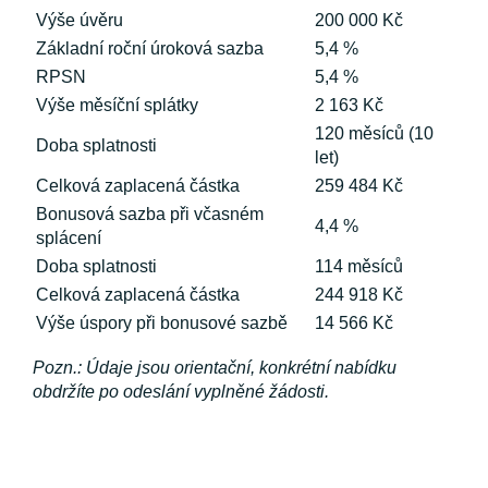
Výše úvěru
200 000 Kč
Základní roční úroková sazba
5,4 %
RPSN
5,4 %
Výše měsíční splátky
2 163 Kč
120 měsíců (10
Doba splatnosti
let)
Celková zaplacená částka
259 484 Kč
Bonusová sazba při včasném
4,4 %
splácení
Doba splatnosti
114 měsíců
Celková zaplacená částka
244 918 Kč
Výše úspory při bonusové sazbě
14 566 Kč
Pozn.: Údaje jsou orientační, konkrétní nabídku
obdržíte po odeslání vyplněné žádosti.