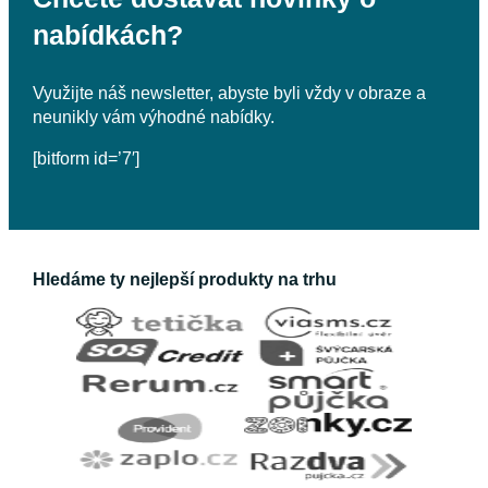
Blog
Kontakty
Nezávislý test půjček
Obchodní podmínky
Ochrana osobních údajů
Povinně zveřejňované informace
X
Reddit
Tento web používá k analýze návštěvnosti
soubory cookie
.
Používáním webu s tím souhlasíte.
Epujcka.cz
je online portál zaměřený na srovnání
spotřebitelských úvěrů a dalších finančních produktů,
který provozuje společnost 72 Ventures s.r.o., se sídlem
Slezská 844/96, Vinohrady, 130 00 Praha 3, IČ
14139936. Společnost 72 Ventures s.r.o. nepůsobí jako
přímý poskytovatel finančních produktů ani jako
§
zprostředkovatel či poradce dle §85 odst. 1 zákona č.
257/2016 Sb., o spotřebitelském úvěru, a webové stránky
slouží k poskytování obecných informací a