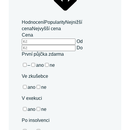
Hodnocení
Popularity
Nejnižší
cena
Nejvyšší cena
Cena
Od
Do
První půjčka zdarma
–
ano
ne
Ve zkušebce
ano
ne
V exekuci
ano
ne
Po insolvenci