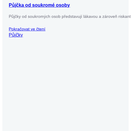
Usnadněte si to – vyplňte jen jeden formulář a
my zjistíme, které úvěrové společnosti jsou
ochotné vám půjčit. Pak už si jen vyberete tu
nejvýhodnější nabídku.
Získat půjčku
Chcete dostávat novinky o
nabídkách?
Využijte náš newsletter, abyste byli vždy v obraze a
neunikly vám výhodné nabídky.
[bitform id=’7′]