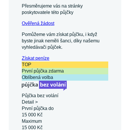
Přesměrujeme vás na stránky
poskytovatele této půjčky
Ověřená žádost
Pomůžeme vám získat půjčku, i když
byste jinak neměli šanci, díky našemu
vyhledávači půjček.
Získat
peníze
TOP
První půjčka zdarma
Oblíbená volba
Půjčka bez volání
Detail >
První půjčka do
15 000 Kč
Maximum
15 000 Kč