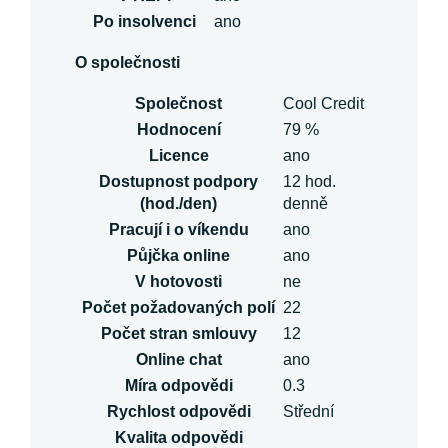
Po insolvenci
ano
O společnosti
Společnost
Cool Credit
Hodnocení
79 %
Licence
ano
Dostupnost podpory
12 hod.
(hod./den)
denně
Pracují i o víkendu
ano
Půjčka online
ano
V hotovosti
ne
Počet požadovaných polí
22
Počet stran smlouvy
12
Online chat
ano
Míra odpovědi
0.3
Rychlost odpovědi
Střední
Kvalita odpovědi