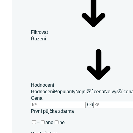
Filtrovat
Řazení
Hodnocení
Hodnocení
Popularity
Nejnižší cena
Nejvyšší cen
Cena
Od
První půjčka zdarma
–
ano
ne