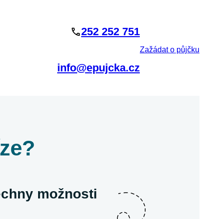
252 252 751
Zažádat o půjčku
info@epujcka.cz
íze?
šechny možnosti