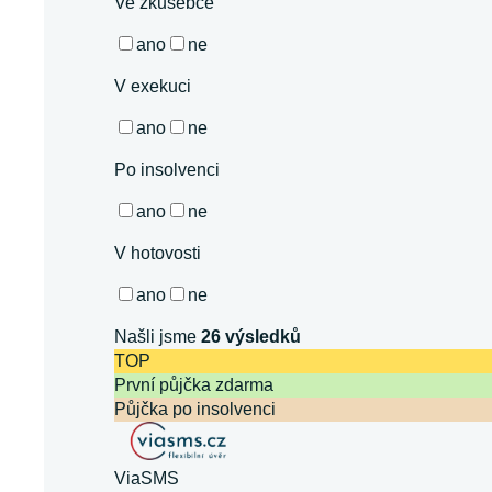
Ve zkušebce
ano
ne
V exekuci
ano
ne
Po insolvenci
ano
ne
V hotovosti
ano
ne
Našli jsme
26
výsledků
TOP
První půjčka zdarma
Půjčka po insolvenci
ViaSMS