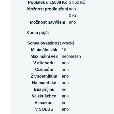
Poplatek u 15000 Kč
3 960 Kč
Možnost prodloužení
ano
0 Kč
Možnost navýšení
ano
Komu půjčí
Schvalovatelnost
vysoké
Minimální věk
18
Maximální věk
neomezen
V důchodu
ano
Cizincům
ano
Živnostníkům
ano
Na mateřské
ano
Bez příjmu
ne
Ve zkušebce
ano
V exekuci
ne
V SOLUS
ano