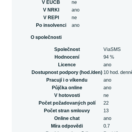
V EUCB
ne
V NRKI
ano
V REPI
ne
Po insolvenci
ano
O společnosti
Společnost
ViaSMS
Hodnocení
94 %
Licence
ano
Dostupnost podpory (hod./den)
10 hod. denn
Pracují i o víkendu
ano
Půjčka online
ano
V hotovosti
ne
Počet požadovaných polí
22
Počet stran smlouvy
13
Online chat
ano
Míra odpovědi
0.7