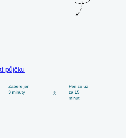
at půjčku
Zabere jen
Peníze už
3 minuty
za 15
minut