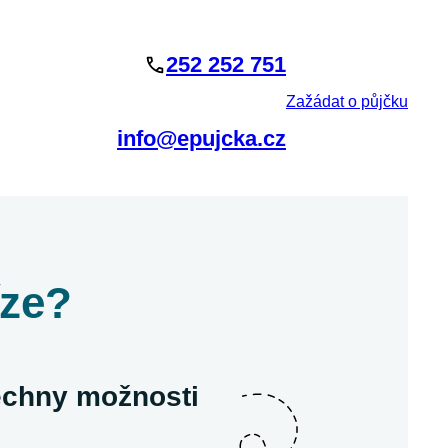
252 252 751
Zažádat o půjčku
info@epujcka.cz
íze?
šechny možnosti