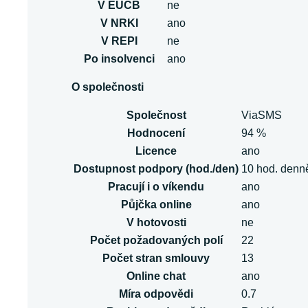
V EUCB
ne
V NRKI
ano
V REPI
ne
Po insolvenci
ano
O společnosti
Společnost
ViaSMS
Hodnocení
94 %
Licence
ano
Dostupnost podpory (hod./den)
10 hod. denn
Pracují i o víkendu
ano
Půjčka online
ano
V hotovosti
ne
Počet požadovaných polí
22
Počet stran smlouvy
13
Online chat
ano
Míra odpovědi
0.7