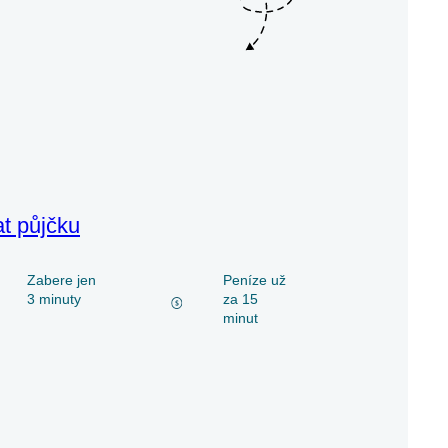
at půjčku
Zabere jen
Peníze už
3 minuty
za 15
minut