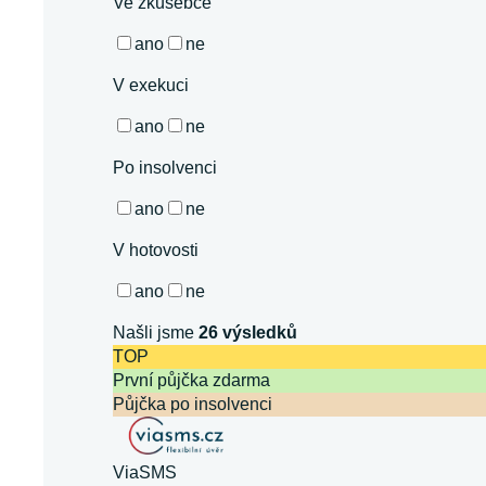
Ve zkušebce
ano
ne
V exekuci
ano
ne
Po insolvenci
ano
ne
V hotovosti
ano
ne
Našli jsme
26
výsledků
TOP
První půjčka zdarma
Půjčka po insolvenci
ViaSMS