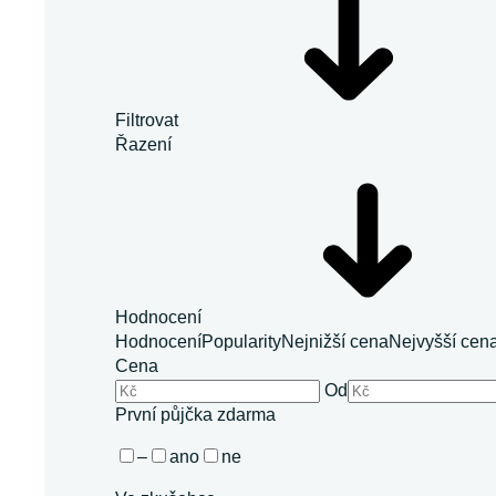
Filtrovat
Řazení
Hodnocení
Hodnocení
Popularity
Nejnižší cena
Nejvyšší cen
Cena
Od
První půjčka zdarma
–
ano
ne