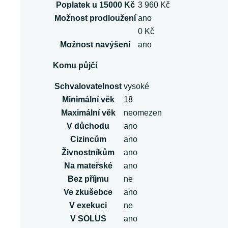
Poplatek u 15000 Kč
3 960 Kč
Možnost prodloužení
ano
0 Kč
Možnost navýšení
ano
Komu půjčí
Schvalovatelnost
vysoké
Minimální věk
18
Maximální věk
neomezen
V důchodu
ano
Cizincům
ano
Živnostníkům
ano
Na mateřské
ano
Bez příjmu
ne
Ve zkušebce
ano
V exekuci
ne
V SOLUS
ano