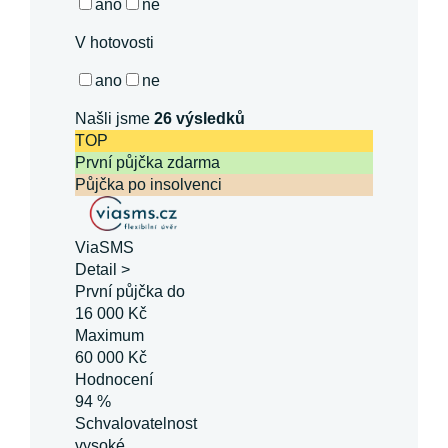
ano
ne
V hotovosti
ano
ne
Našli jsme
26
výsledků
TOP
První půjčka zdarma
Půjčka po insolvenci
ViaSMS
Detail >
První půjčka do
16 000 Kč
Maximum
60 000 Kč
Hodnocení
94 %
Schvalovatelnost
vysoké