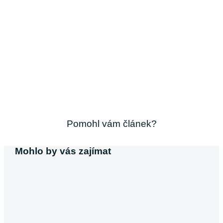
Pomohl vám článek?
Mohlo by vás zajímat
Michaela Svobodová
Půjčka bez výpisu z účtu