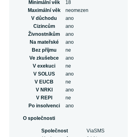
Minimální věk
18
Maximální věk
neomezen
V důchodu
ano
Cizincům
ano
Živnostníkům
ano
Na mateřské
ano
Bez příjmu
ne
Ve zkušebce
ano
V exekuci
ne
V SOLUS
ano
V EUCB
ne
V NRKI
ano
V REPI
ne
Po insolvenci
ano
O společnosti
Společnost
ViaSMS