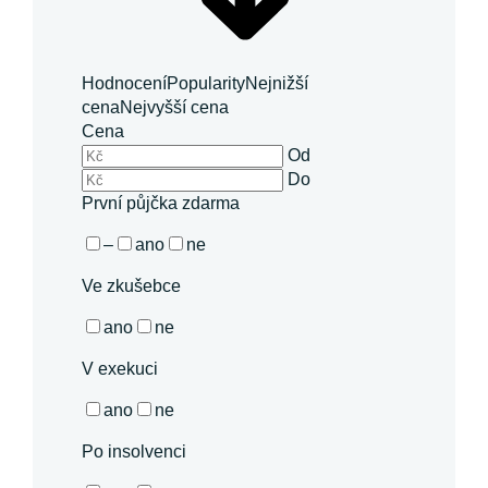
Hodnocení
Popularity
Nejnižší
cena
Nejvyšší cena
Cena
Od
Do
První půjčka zdarma
–
ano
ne
Ve zkušebce
ano
ne
V exekuci
ano
ne
Po insolvenci