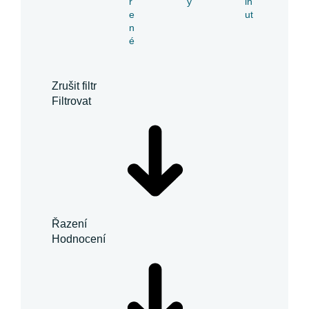
ř
y
in
e
ut
n
é
Zrušit filtr
Filtrovat
Řazení
Hodnocení