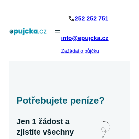
Přeskočit
na
252 252 751
obsah
info@epujcka.cz
Zažádat o půjčku
Potřebujete peníze?
Jen 1 žádost a
zjistíte všechny