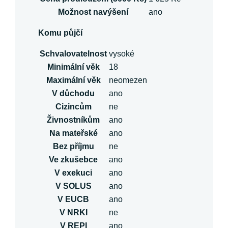
Možnost navýšení
ano
Komu půjčí
Schvalovatelnost
vysoké
Minimální věk
18
Maximální věk
neomezen
V důchodu
ano
Cizincům
ne
Živnostníkům
ano
Na mateřské
ano
Bez příjmu
ne
Ve zkušebce
ano
V exekuci
ano
V SOLUS
ano
V EUCB
ano
V NRKI
ne
V REPI
ano