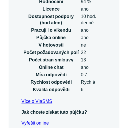
Hodnocení
94 %
Licence
ano
Dostupnost podpory
10 hod.
(hod./den)
denně
Pracují i o víkendu
ano
Půjčka online
ano
V hotovosti
ne
Počet požadovaných polí
22
Počet stran smlouvy
13
Online chat
ano
Míra odpovědi
0.7
Rychlost odpovědi
Rychlá
Kvalita odpovědi
6
Více o ViaSMS
Jak chcete získat tuto půjčku?
Vyřešit online