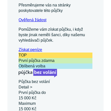
Přesměrujeme vás na stránky
poskytovatele této půjčky
Ověřená žádost
Pomůžeme vám získat půjčku, i když
byste jinak neměli šanci, díky našemu
vyhledávači půjček.
Získat
peníze
TOP
První půjčka zdarma
Oblíbená volba
Půjčka bez volání
Detail >
První půjčka do
15 000 Kč
Maximum
15 000 Kč