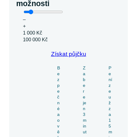
možnosti
–
+
1 000 Kč
100 000 Kč
Získat půjčku
B
Z
P
e
a
e
z
b
ní
p
e
z
e
r
e
č
e
u
n
je
ž
é
n
z
a
3
a
o
m
1
v
in
5
ě
ut
m