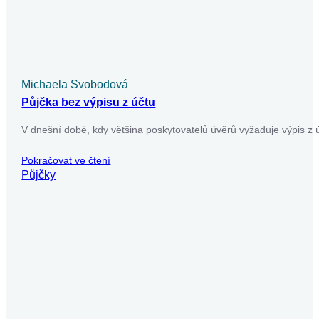
Půjčka v exekuci a vše o ní a rizika
Půjčka v exekuci představuje riziko, které nelze podceňovat.
V našem článku se dozvíte, jaké podmínky musíte splnit,
abyste získali půjčku…
Pokračovat ve čtení
Půjčky
Už máte dost nekonečného
vyplňování žádostí o půjčky?
Usnadněte si to – vyplňte jen jeden formulář a
my zjistíme, které úvěrové společnosti jsou
ochotné vám půjčit. Pak už si jen vyberete tu
nejvýhodnější nabídku.