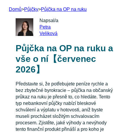
Domů
>
Půjčky
>
Půjčka na OP na ruku
Napsal/a
Petra
Veliková
Půjčka na OP na ruku a
vše o ní【červenec
2026】
Představte si, že potřebujete peníze rychle a
bez zbytečné byrokracie – půjčka na občanský
průkaz na ruku je přesně to, co hledáte. Tento
typ nebankovní půjčky nabízí bleskové
schválení a výplatu v hotovosti, aniž byste
museli procházet složitým schvalovacím
procesem. Zjistěte, jaké výhody a nevýhody
tento finanční produkt přináší a pro koho je