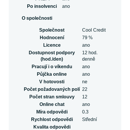
Po insolvenci
ano
O společnosti
Společnost
Cool Credit
Hodnocení
79 %
Licence
ano
Dostupnost podpory
12 hod.
(hod./den)
denně
Pracují i o víkendu
ano
Půjčka online
ano
V hotovosti
ne
Počet požadovaných polí
22
Počet stran smlouvy
12
Online chat
ano
Míra odpovědi
0.3
Rychlost odpovědi
Střední
Kvalita odpovědi