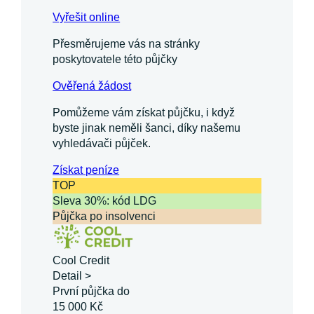
Vyřešit online
Přesměrujeme vás na stránky
poskytovatele této půjčky
Ověřená žádost
Pomůžeme vám získat půjčku, i když
byste jinak neměli šanci, díky našemu
vyhledávači půjček.
Získat
peníze
TOP
Sleva 30%: kód LDG
Půjčka po insolvenci
Cool Credit
Detail >
První půjčka do
15 000 Kč