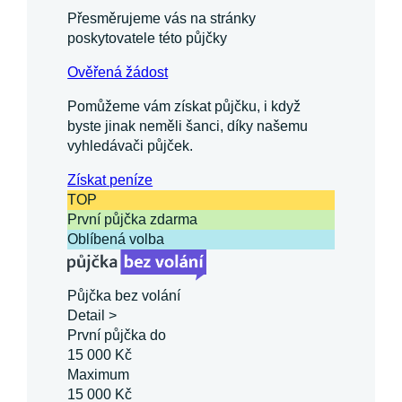
Přesměrujeme vás na stránky
poskytovatele této půjčky
Ověřená žádost
Pomůžeme vám získat půjčku, i když
byste jinak neměli šanci, díky našemu
vyhledávači půjček.
Získat
peníze
TOP
První půjčka zdarma
Oblíbená volba
Půjčka bez volání
Detail >
První půjčka do
15 000 Kč
Maximum
15 000 Kč