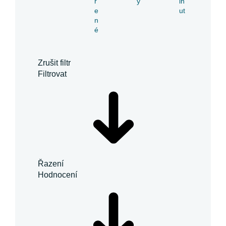
ř
y
in
e
ut
n
é
Zrušit filtr
Filtrovat
Řazení
Hodnocení