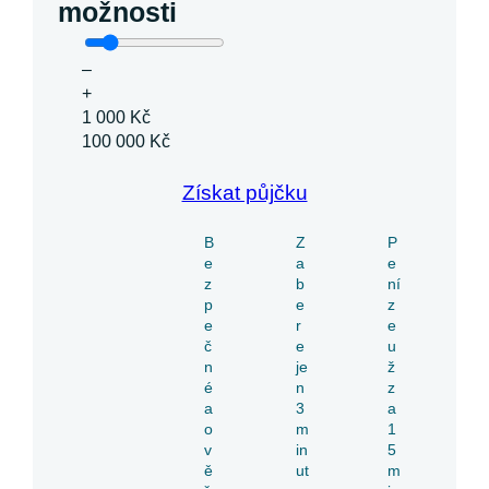
možnosti
–
+
1 000 Kč
100 000 Kč
Získat půjčku
B
Z
P
e
a
e
z
b
ní
p
e
z
e
r
e
č
e
u
n
je
ž
é
n
z
a
3
a
o
m
1
v
in
5
ě
ut
m