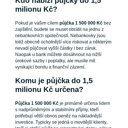
Kdo nabízí půjčky do 1,5
milionu Kč?
Pokud je vašim cílem
půjčka
1 500 000
Kč
bez
zajištění, budete se muset obrátit na jednu z
nebankovních společností. Nebankovky jsou
totiž obecně ochotnější více riskovat a některým
nevadí půjčovat vyšší částky i bez záruk.
Naopak u bank můžete dosáhnout na nižší
úrokové sazby i poplatky, ale musíte mít
vynikající bonitu a finanční zázemí.
Komu je půjčka do 1,5
milionu Kč určena?
Půjčka 1 500 000
Kč
je primárně určena lidem
s nadprůměrnými a stabilními příjmy, kteří
potřebují větší obnos peněz na nákladnější
investice. Typicky se jedná o movitější klienty,