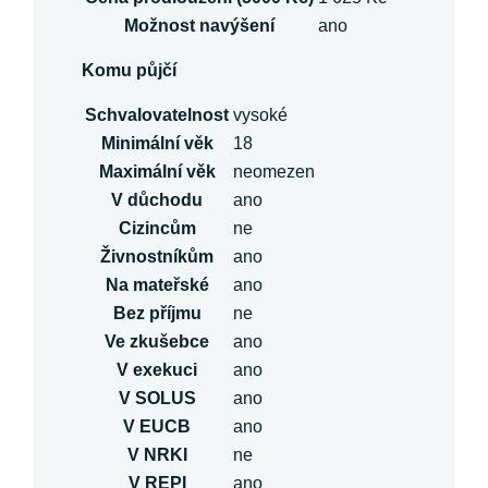
Možnost navýšení
ano
Komu půjčí
Schvalovatelnost
vysoké
Minimální věk
18
Maximální věk
neomezen
V důchodu
ano
Cizincům
ne
Živnostníkům
ano
Na mateřské
ano
Bez příjmu
ne
Ve zkušebce
ano
V exekuci
ano
V SOLUS
ano
V EUCB
ano
V NRKI
ne
V REPI
ano