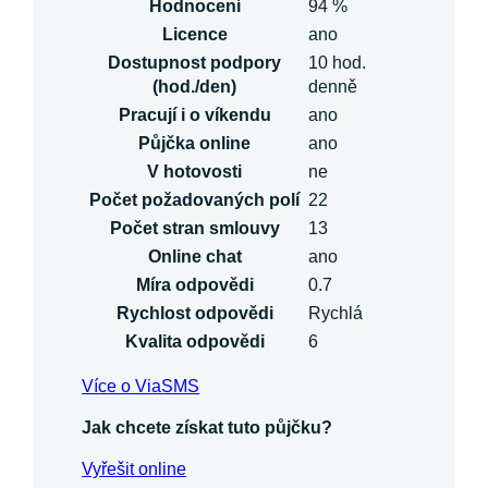
Hodnocení
94 %
Licence
ano
Dostupnost podpory
10 hod.
(hod./den)
denně
Pracují i o víkendu
ano
Půjčka online
ano
V hotovosti
ne
Počet požadovaných polí
22
Počet stran smlouvy
13
Online chat
ano
Míra odpovědi
0.7
Rychlost odpovědi
Rychlá
Kvalita odpovědi
6
Více o ViaSMS
Jak chcete získat tuto půjčku?
Vyřešit online