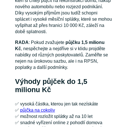
kteří si chtějí půjčit na rekonstrukci domu, nákup
nového automobilu nebo rozjezd podnikání.
Díky vysokým příjmům jsou tudíž schopni
splácet i vysoké měsíční splátky, které se mohou
vyšplhat až přes hranici 10 000 Kč, záleží na
době splatnosti.
RADA
: Pokud zvažujete
půjčku 1,5 milionu
Kč
, nespěchejte a nejdříve si v klidu projděte
nabídky od různých poskytovatelů. Zaměřte se
nejen na úrokovou sazbu, ale i na RPSN,
poplatky a další podmínky.
Výhody p
ůjček do 1,5
milionu Kč
✅ vysoká částka, kterou jen tak nezískáte
✅
půjčka na cokoliv
✅ možnost rozložit splátky až na 10 let
✅ snadné vyřízení online z pohodlí domova