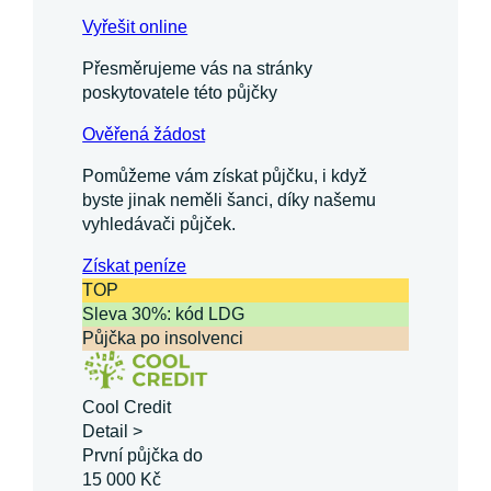
Vyřešit online
Přesměrujeme vás na stránky
poskytovatele této půjčky
Ověřená žádost
Pomůžeme vám získat půjčku, i když
byste jinak neměli šanci, díky našemu
vyhledávači půjček.
Získat
peníze
TOP
Sleva 30%: kód LDG
Půjčka po insolvenci
Cool Credit
Detail >
První půjčka do
15 000 Kč