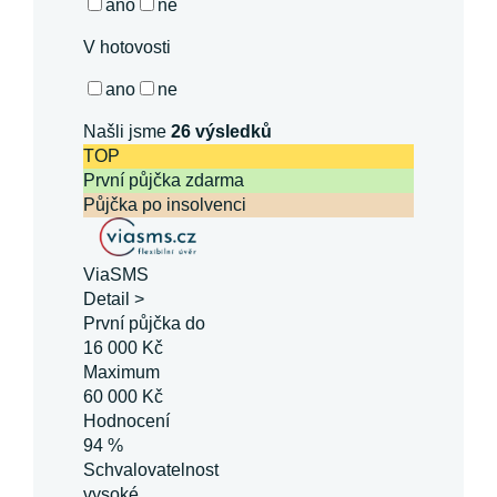
ano
ne
V hotovosti
ano
ne
Našli jsme
26
výsledků
TOP
První půjčka zdarma
Půjčka po insolvenci
ViaSMS
Detail >
První půjčka do
16 000 Kč
Maximum
60 000 Kč
Hodnocení
94 %
Schvalovatelnost
vysoké