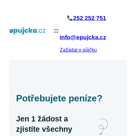
Přeskočit
na
252 252 751
obsah
info@epujcka.cz
Zažádat o půjčku
Potřebujete peníze?
Jen 1 žádost a
zjistíte všechny