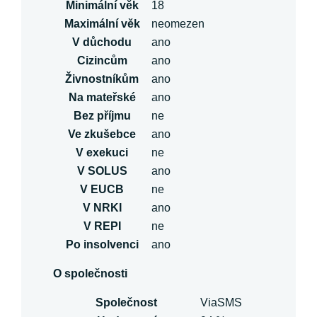
Minimální věk
18
Maximální věk
neomezen
V důchodu
ano
Cizincům
ano
Živnostníkům
ano
Na mateřské
ano
Bez příjmu
ne
Ve zkušebce
ano
V exekuci
ne
V SOLUS
ano
V EUCB
ne
V NRKI
ano
V REPI
ne
Po insolvenci
ano
O společnosti
Společnost
ViaSMS