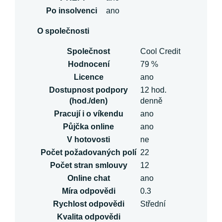
Po insolvenci
ano
O společnosti
Společnost
Cool Credit
Hodnocení
79 %
Licence
ano
Dostupnost podpory
12 hod.
(hod./den)
denně
Pracují i o víkendu
ano
Půjčka online
ano
V hotovosti
ne
Počet požadovaných polí
22
Počet stran smlouvy
12
Online chat
ano
Míra odpovědi
0.3
Rychlost odpovědi
Střední
Kvalita odpovědi