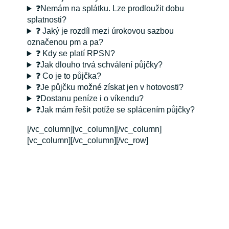
❓Nemám na splátku. Lze prodloužit dobu
splatnosti?
❓ Jaký je rozdíl mezi úrokovou sazbou
označenou pm a pa?
❓ Kdy se platí RPSN?
❓Jak dlouho trvá schválení půjčky?
❓ Co je to půjčka?
❓Je půjčku možné získat jen v hotovosti?
❓Dostanu peníze i o víkendu?
❓Jak mám řešit potíže se splácením půjčky?
[/vc_column][vc_column][/vc_column]
[vc_column][/vc_column][/vc_row]