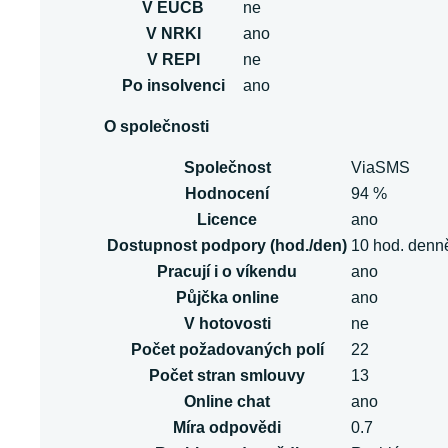
V EUCB
ne
V NRKI
ano
V REPI
ne
Po insolvenci
ano
O společnosti
Společnost
ViaSMS
Hodnocení
94 %
Licence
ano
Dostupnost podpory (hod./den)
10 hod. denn
Pracují i o víkendu
ano
Půjčka online
ano
V hotovosti
ne
Počet požadovaných polí
22
Počet stran smlouvy
13
Online chat
ano
Míra odpovědi
0.7