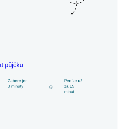
at půjčku
Zabere jen
Peníze už
3 minuty
za 15
minut