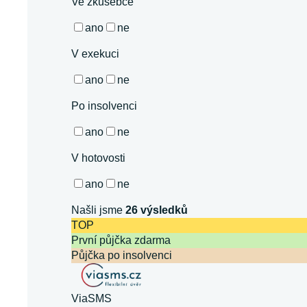
Ve zkušebce
ano
ne
V exekuci
ano
ne
Po insolvenci
ano
ne
V hotovosti
ano
ne
Našli jsme
26
výsledků
TOP
První půjčka zdarma
Půjčka po insolvenci
ViaSMS