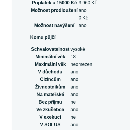
Poplatek u 15000 Kč
3 960 Kč
Možnost prodloužení
ano
0 Kč
Možnost navýšení
ano
Komu půjčí
Schvalovatelnost
vysoké
Minimální věk
18
Maximální věk
neomezen
V důchodu
ano
Cizincům
ano
Živnostníkům
ano
Na mateřské
ano
Bez příjmu
ne
Ve zkušebce
ano
V exekuci
ne
V SOLUS
ano