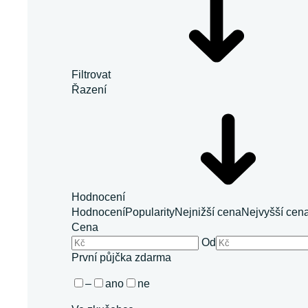
Filtrovat
Řazení
Hodnocení
Hodnocení
Popularity
Nejnižší cena
Nejvyšší cen
Cena
Od
První půjčka zdarma
–
ano
ne