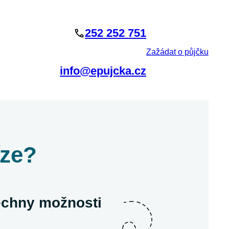
252 252 751
Zažádat o půjčku
info@epujcka.cz
íze?
šechny možnosti