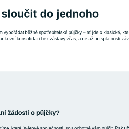
 sloučit do jednoho
ypořádat běžné spotřebitelské půjčky – ať jde o klasické, kter
ebankovní konsolidaci bez zástavy včas, a ne až po splatnosti z
í žádostí o půjčky?
stíme, které úvěrové společnosti jsou ochotné vám půjčit. Pak už