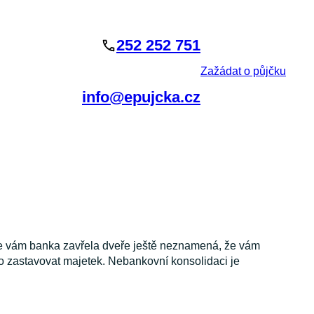
252 252 751
Zažádat o půjčku
info@epujcka.cz
e že vám banka zavřela dveře ještě neznamená, že vám
o zastavovat majetek. Nebankovní konsolidaci je