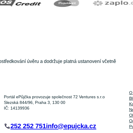
ostředkování úvěru a dodržuje platná ustanovení včetně
O
Portál ePůjčka provozuje společnost 72 Ventures s.r.o
B
Slezská 844/96, Praha 3, 130 00
K
IČ: 14139936
Ne
O
O
252 252 751
info@epujcka.cz
P