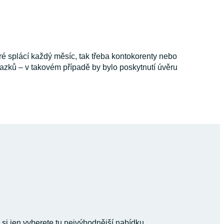
é splácí každý měsíc, tak třeba kontokorenty nebo
ávazků – v takovém případě by bylo poskytnutí úvěru
 si jen vyberete tu nejvýhodnější nabídku.