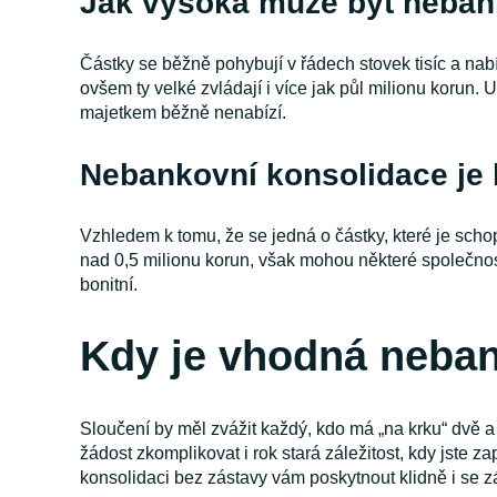
Jak vysoká může být neban
Částky se běžně pohybují v řádech stovek tisíc a nab
ovšem ty velké zvládají i více jak půl milionu korun
majetkem běžně nenabízí.
Nebankovní konsolidace je 
Vzhledem k tomu, že se jedná o částky, které je sch
nad 0,5 milionu korun, však mohou některé společnost
bonitní.
Kdy je vhodná neban
Sloučení by měl zvážit každý, kdo má „na krku“ dvě a 
žádost zkomplikovat i rok stará záležitost, kdy jste
konsolidaci bez zástavy vám poskytnout klidně i se z