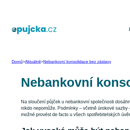
Přeskočit
na
obsah
Domů
>
Aktuálně
>
Nebankovní konsolidace bez zástavy
Nebankovní konso
Na sloučení půjček u nebankovní společnosti dosáhnou
nikdo nepomůže. Podmínky – včetně úrokové sazby – 
možné provést de facto u všech spotřebitelských úvěr