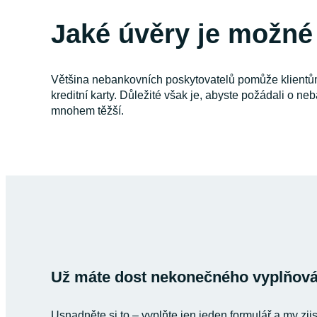
Jaké úvěry je možné
Většina nebankovních poskytovatelů pomůže klientům v
kreditní karty. Důležité však je, abyste požádali o n
mnohem těžší.
Už máte dost nekonečného vyplňován
Usnadněte si to – vyplňte jen jeden formulář a my zji