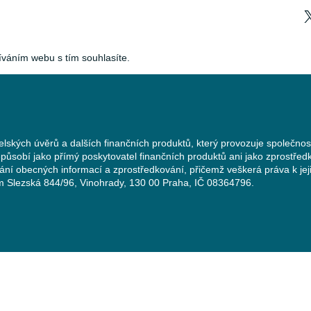
íváním webu s tím souhlasíte.
elských úvěrů a dalších finančních produktů, který provozuje společnos
působí jako přímý poskytovatel finančních produktů ani jako zprostředk
vání obecných informací a zprostředkování, přičemž veškerá práva k je
lem Slezská 844/96, Vinohrady, 130 00 Praha, IČ 08364796.