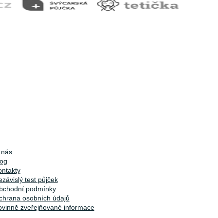
 nás
log
ontakty
závislý test půjček
bchodní podmínky
chrana osobních údajů
ovinně zveřejňované informace