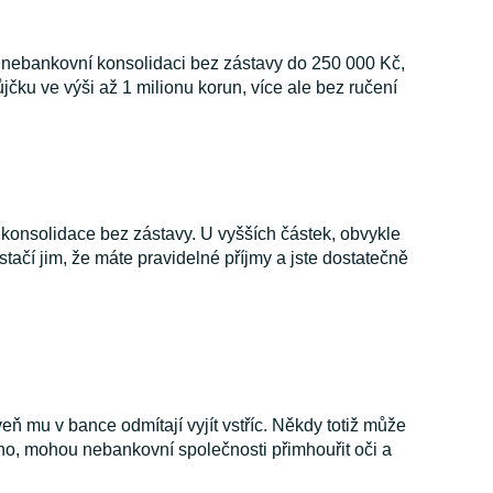
u nebankovní konsolidaci bez zástavy do 250 000 Kč,
čku ve výši až 1 milionu korun, více ale bez ručení
 konsolidace bez zástavy. U vyšších částek, obvykle
tačí jim, že máte pravidelné příjmy a jste dostatečně
eň mu v bance odmítají vyjít vstříc. Někdy totiž může
ého, mohou nebankovní společnosti přimhouřit oči a