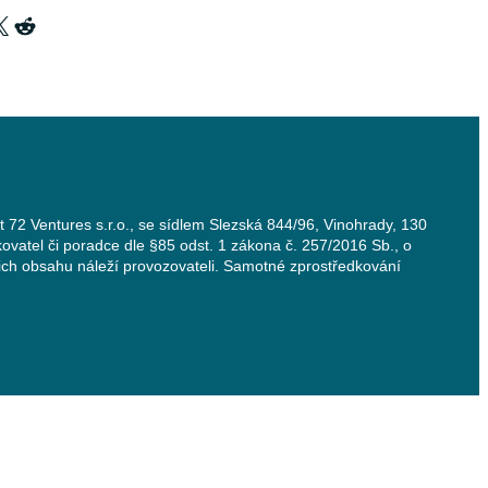
X
Reddit
t 72 Ventures s.r.o., se sídlem Slezská 844/96, Vinohrady, 130
ovatel či poradce dle §85 odst. 1 zákona č. 257/2016 Sb., o
jich obsahu náleží provozovateli. Samotné zprostředkování