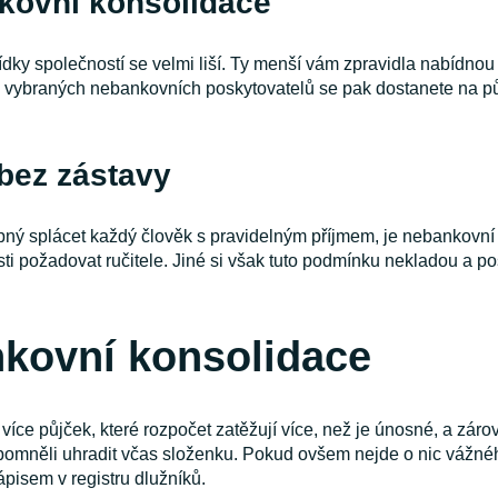
kovní konsolidace
ídky společností se velmi liší. Ty menší vám zpravidla nabídno
. U vybraných nebankovních poskytovatelů se pak dostanete na půj
bez zástavy
opný splácet každý člověk s pravidelným příjmem, je nebankovní
i požadovat ručitele. Jiné si však tuto podmínku nekladou a pos
kovní konsolidace
více půjček, které rozpočet zatěžují více, než je únosné, a zárov
 zapomněli uhradit včas složenku. Pokud ovšem nejde o nic vážn
ápisem v registru dlužníků.