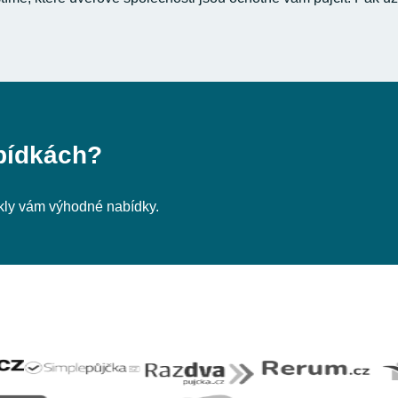
bídkách?
nikly vám výhodné nabídky.