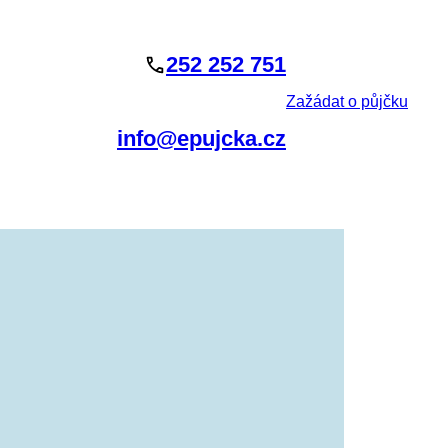
252 252 751
Zažádat o půjčku
info@epujcka.cz