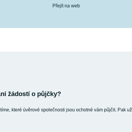
Přejít na web
í žádostí o půjčky?
stíme, které úvěrové společnosti jsou ochotné vám půjčit. Pak už