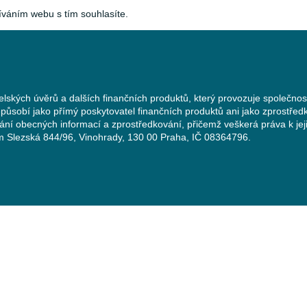
íváním webu s tím souhlasíte.
elských úvěrů a dalších finančních produktů, který provozuje společnos
působí jako přímý poskytovatel finančních produktů ani jako zprostředk
vání obecných informací a zprostředkování, přičemž veškerá práva k je
lem Slezská 844/96, Vinohrady, 130 00 Praha, IČ 08364796.