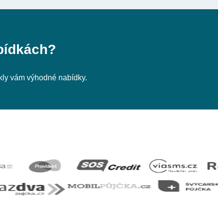
bídkách?
nikly vám výhodné nabídky.