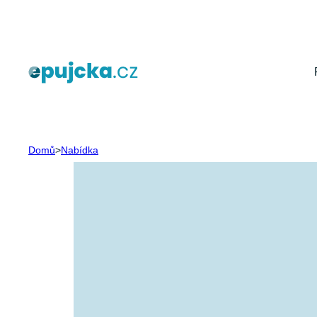
Přeskočit
na
obsah
Domů
>
Nabídka