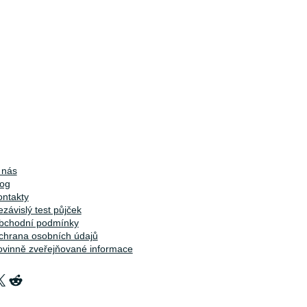
 nás
log
ontakty
závislý test půjček
bchodní podmínky
chrana osobních údajů
ovinně zveřejňované informace
X
Reddit