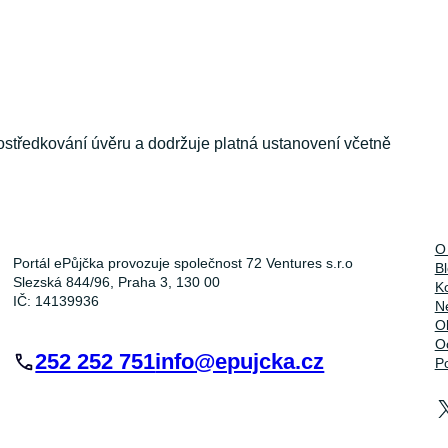
ostředkování úvěru a dodržuje platná ustanovení včetně
O
Portál ePůjčka provozuje společnost 72 Ventures s.r.o
B
Slezská 844/96, Praha 3, 130 00
K
IČ: 14139936
Ne
O
O
252 252 751
info@epujcka.cz
P