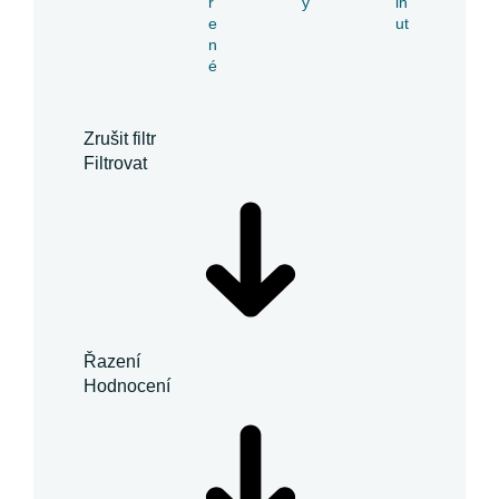
ř
y
in
e
ut
n
é
Zrušit filtr
Filtrovat
Řazení
Hodnocení