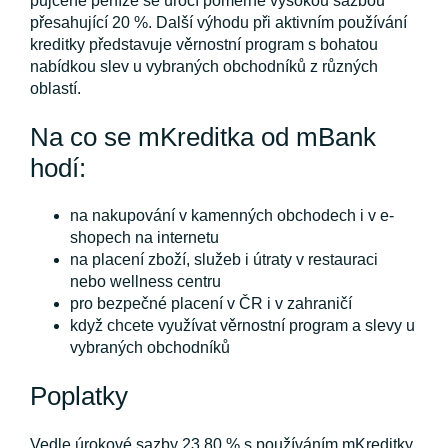
půjčené peníze se úročí poměrně vysokou sazbou
přesahující 20 %. Další výhodu při aktivním používání
kreditky představuje věrnostní program s bohatou
nabídkou slev u vybraných obchodníků z různých
oblastí.
Na co se mKreditka od mBank
hodí:
na nakupování v kamenných obchodech i v e-
shopech na internetu
na placení zboží, služeb i útraty v restauraci
nebo wellness centru
pro bezpečné placení v ČR i v zahraničí
když chcete využívat věrnostní program a slevy u
vybraných obchodníků
Poplatky
Vedle úrokové sazby 23,80 % s používáním mKreditky