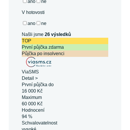
ano
ne
V hotovosti
ano
ne
Našli jsme
26
výsledků
TOP
První půjčka zdarma
Půjčka po insolvenci
ViaSMS
Detail >
První půjčka do
16 000 Kč
Maximum
60 000 Kč
Hodnocení
94 %
Schvalovatelnost
vysoké