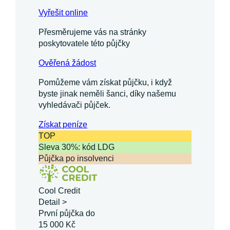
Vyřešit online
Přesměrujeme vás na stránky
poskytovatele této půjčky
Ověřená žádost
Pomůžeme vám získat půjčku, i když
byste jinak neměli šanci, díky našemu
vyhledávači půjček.
Získat
peníze
TOP
Sleva 30%: kód LDG
Půjčka po insolvenci
Cool Credit
Detail >
První půjčka do
15 000 Kč