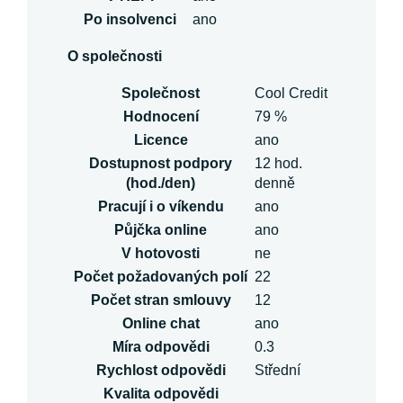
Po insolvenci
ano
O společnosti
Společnost
Cool Credit
Hodnocení
79 %
Licence
ano
Dostupnost podpory
12 hod.
(hod./den)
denně
Pracují i o víkendu
ano
Půjčka online
ano
V hotovosti
ne
Počet požadovaných polí
22
Počet stran smlouvy
12
Online chat
ano
Míra odpovědi
0.3
Rychlost odpovědi
Střední
Kvalita odpovědi