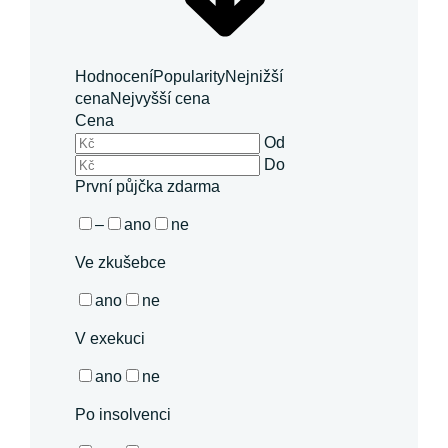
Hodnocení
Popularity
Nejnižší
cena
Nejvyšší cena
Cena
Od
Do
První půjčka zdarma
–
ano
ne
Ve zkušebce
ano
ne
V exekuci
ano
ne
Po insolvenci