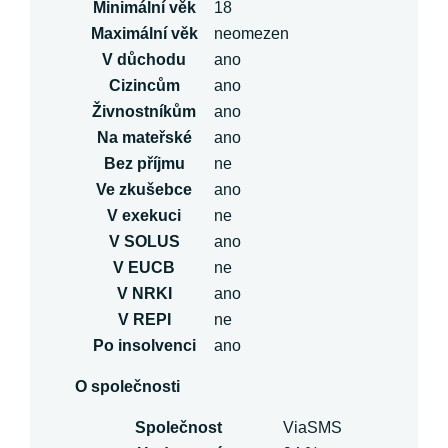
Minimální věk
18
Maximální věk
neomezen
V důchodu
ano
Cizincům
ano
Živnostníkům
ano
Na mateřské
ano
Bez příjmu
ne
Ve zkušebce
ano
V exekuci
ne
V SOLUS
ano
V EUCB
ne
V NRKI
ano
V REPI
ne
Po insolvenci
ano
O společnosti
Společnost
ViaSMS