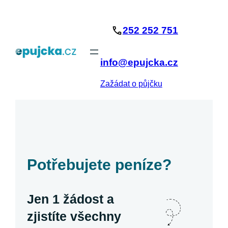
Přeskočit
na
252 252 751
obsah
info@epujcka.cz
Zažádat o půjčku
Potřebujete peníze?
Jen 1 žádost a
zjistíte všechny