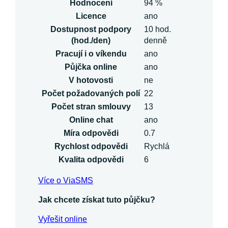
Hodnocení
94 %
Licence
ano
Dostupnost podpory
10 hod.
(hod./den)
denně
Pracují i o víkendu
ano
Půjčka online
ano
V hotovosti
ne
Počet požadovaných polí
22
Počet stran smlouvy
13
Online chat
ano
Míra odpovědi
0.7
Rychlost odpovědi
Rychlá
Kvalita odpovědi
6
Více o ViaSMS
Jak chcete získat tuto půjčku?
Vyřešit online