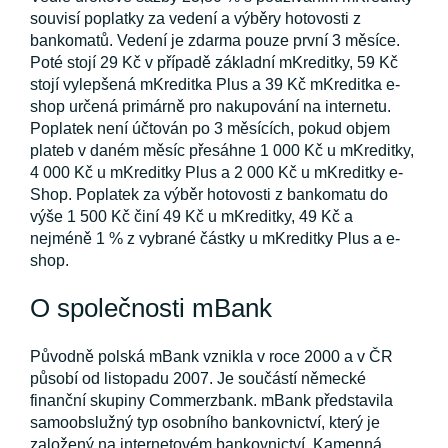
souvisí poplatky za vedení a výběry hotovosti z
bankomatů. Vedení je zdarma pouze první 3 měsíce.
Poté stojí 29 Kč v případě základní mKreditky, 59 Kč
stojí vylepšená mKreditka Plus a 39 Kč mKreditka e-
shop určená primárně pro nakupování na internetu.
Poplatek není účtován po 3 měsících, pokud objem
plateb v daném měsíc přesáhne 1 000 Kč u mKreditky,
4 000 Kč u mKreditky Plus a 2 000 Kč u mKreditky e-
Shop. Poplatek za výběr hotovosti z bankomatu do
výše 1 500 Kč činí 49 Kč u mKreditky, 49 Kč a
nejméně 1 % z vybrané částky u mKreditky Plus a e-
shop.
O společnosti mBank
Původně polská mBank vznikla v roce 2000 a v ČR
působí od listopadu 2007. Je součástí německé
finanční skupiny Commerzbank. mBank představila
samoobslužný typ osobního bankovnictví, který je
založený na internetovém bankovnictví. Kamenná