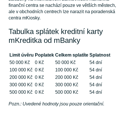
finanční centra se nachází pouze ve větších městech,
ale v obchodních centrech lze narazit na poradenská
centra mKiosky.
Tabulka splátek kreditní karty
mKreditka od mBanky
Limit úvěru
Poplatek
Celkem splatíte
Splatnost
50 000 Kč
0 Kč
50 000 Kč
54 dní
100 000 Kč
0 Kč
100 000 Kč
54 dní
200 000 Kč
0 Kč
200 000 Kč
54 dní
300 000 Kč
0 Kč
300 000 Kč
54 dní
500 000 Kč
0 Kč
500 000 Kč
54 dní
Pozn.: Uvedené hodnoty jsou pouze orientační.