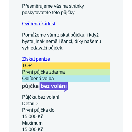
Přesměrujeme vás na stránky
poskytovatele této půjčky
Ověřená žádost
Pomůžeme vám získat půjčku, i když
byste jinak neměli šanci, díky našemu
vyhledávači půjček.
Získat
peníze
TOP
První půjčka zdarma
Oblíbená volba
Půjčka bez volání
Detail >
První půjčka do
15 000 Kč
Maximum
15 000 Kč