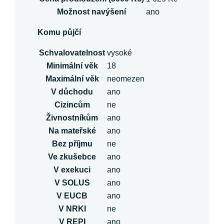
Možnost navýšení
ano
Komu půjčí
Schvalovatelnost
vysoké
Minimální věk
18
Maximální věk
neomezen
V důchodu
ano
Cizincům
ne
Živnostníkům
ano
Na mateřské
ano
Bez příjmu
ne
Ve zkušebce
ano
V exekuci
ano
V SOLUS
ano
V EUCB
ano
V NRKI
ne
V REPI
ano