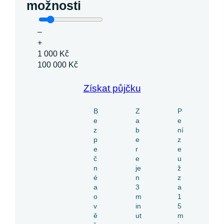
možnosti
–
+
1 000 Kč
100 000 Kč
Získat půjčku
B
Z
P
e
a
e
z
b
ní
p
e
z
e
r
e
č
e
u
n
je
ž
é
n
z
a
3
a
o
m
1
v
in
5
ě
ut
m