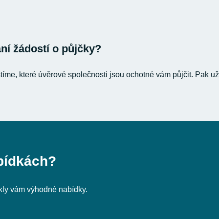
í žádostí o půjčky?
stíme, které úvěrové společnosti jsou ochotné vám půjčit. Pak už
bídkách?
nikly vám výhodné nabídky.