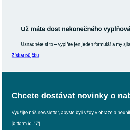
Už máte dost nekonečného vyplňován
Usnadněte si to – vyplňte jen jeden formulář a my zji
Získat půjčku
Chcete dostávat novinky o na
Využijte náš newsletter, abyste byli vždy v obraze a neu
[bitform id=’7′]