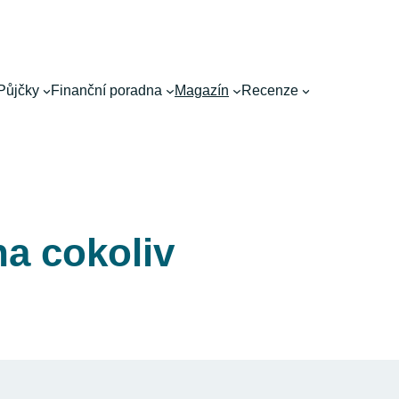
Půjčky
Finanční poradna
Magazín
Recenze
a cokoliv