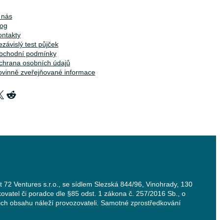
 nás
log
ontakty
závislý test půjček
bchodní podmínky
chrana osobních údajů
ovinně zveřejňované informace
X
Reddit
t 72 Ventures s.r.o., se sídlem Slezská 844/96, Vinohrady, 130
ovatel či poradce dle §85 odst. 1 zákona č. 257/2016 Sb., o
jich obsahu náleží provozovateli. Samotné zprostředkování