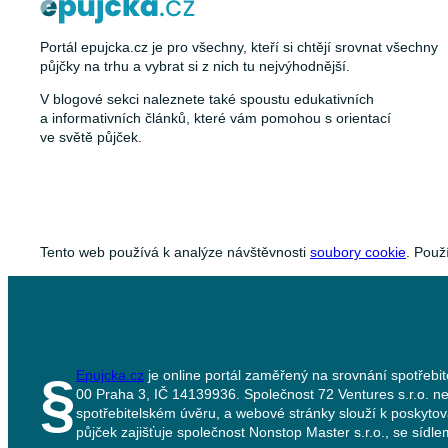
Portál epujcka.cz je pro všechny, kteří si chtějí srovnat všechny
půjčky na trhu a vybrat si z nich tu nejvýhodnější.
V blogové sekci naleznete také spoustu edukativních
a informativních článků, které vám pomohou s orientací
ve světě půjček.
Tento web používá k analýze návštěvnosti
soubory cookie
. Použ
Epujcka.cz
je online portál zaměřený na srovnání spotřebit
§
00 Praha 3, IČ 14139936. Společnost 72 Ventures s.r.o. ne
spotřebitelském úvěru, a webové stránky slouží k poskyto
půjček zajišťuje společnost Nonstop Master s.r.o., se síd