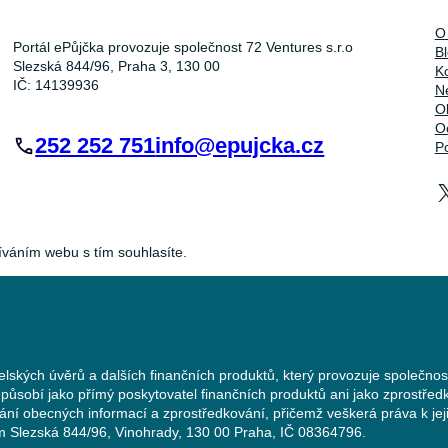
O
Portál ePůjčka provozuje společnost 72 Ventures s.r.o
B
Slezská 844/96, Praha 3, 130 00
K
IČ: 14139936
Ne
O
O
252 252 751
info@epujcka.cz
P
íváním webu s tím souhlasíte.
elských úvěrů a dalších finančních produktů, který provozuje společnos
působí jako přímý poskytovatel finančních produktů ani jako zprostředk
vání obecných informací a zprostředkování, přičemž veškerá práva k je
lem Slezská 844/96, Vinohrady, 130 00 Praha, IČ 08364796.