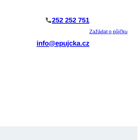
252 252 751
Zažádat o půjčku
info@epujcka.cz