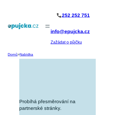
Přeskočit
na
252 252 751
obsah
info@epujcka.cz
Zažádat o půjčku
Domů
>
Nabídka
Probíhá přesměrování na
partnerské stránky.