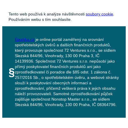
Tento web používá k analýze návštěvnosti
soubory cookie
.
Používáním webu s tím souhlasíte.
Epujcka.cz
je online portál zaměřený na srovnání
spotřebitelských úvěrů a dalších finančních produktů,
který provozuje společnost 72 Ventures s.r.o., se sídlem
Slezská 844/96, Vinohrady, 130 00 Praha 3, IČ
14139936. Společnost 72 Ventures s.r.o. nepůsobí jako
přímý poskytovatel finančních produktů ani jako
§
zprostředkovatel či poradce dle §85 odst. 1 zákona č.
257/2016 Sb., o spotřebitelském úvěru, a webové stránky
slouží k poskytování obecných informací a
zprostředkování, přičemž veškerá práva k jejich obsahu
náleží provozovateli. Samotné zprostředkování půjček
zajišťuje společnost Nonstop Master s.r.o., se sídlem
Slezská 844/96, Vinohrady, 130 00 Praha, IČ 08364796.