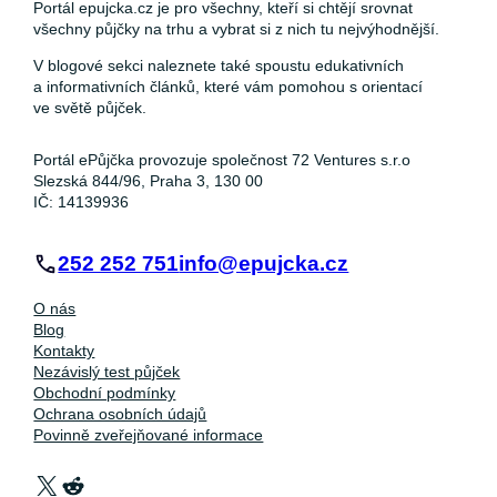
Portál epujcka.cz je pro všechny, kteří si chtějí srovnat
všechny půjčky na trhu a vybrat si z nich tu nejvýhodnější.
V blogové sekci naleznete také spoustu edukativních
a informativních článků, které vám pomohou s orientací
ve světě půjček.
Portál ePůjčka provozuje společnost 72 Ventures s.r.o
Slezská 844/96, Praha 3, 130 00
IČ: 14139936
252 252 751
info@epujcka.cz
O nás
Blog
Kontakty
Nezávislý test půjček
Obchodní podmínky
Ochrana osobních údajů
Povinně zveřejňované informace
X
Reddit