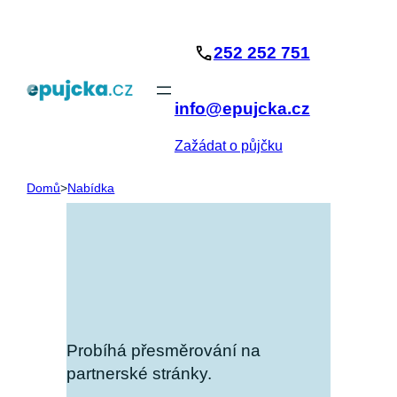
Přeskočit
na
252 252 751
obsah
info@epujcka.cz
Zažádat o půjčku
Domů
>
Nabídka
Probíhá přesměrování na
partnerské stránky.