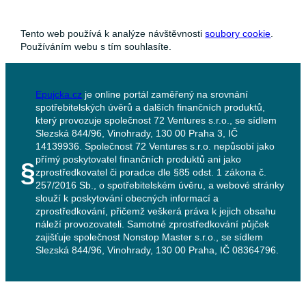
Tento web používá k analýze návštěvnosti
soubory cookie
.
Používáním webu s tím souhlasíte.
Epujcka.cz
je online portál zaměřený na srovnání
spotřebitelských úvěrů a dalších finančních produktů,
který provozuje společnost 72 Ventures s.r.o., se sídlem
Slezská 844/96, Vinohrady, 130 00 Praha 3, IČ
14139936. Společnost 72 Ventures s.r.o. nepůsobí jako
přímý poskytovatel finančních produktů ani jako
§
zprostředkovatel či poradce dle §85 odst. 1 zákona č.
257/2016 Sb., o spotřebitelském úvěru, a webové stránky
slouží k poskytování obecných informací a
zprostředkování, přičemž veškerá práva k jejich obsahu
náleží provozovateli. Samotné zprostředkování půjček
zajišťuje společnost Nonstop Master s.r.o., se sídlem
Slezská 844/96, Vinohrady, 130 00 Praha, IČ 08364796.