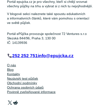
Portál epujcka.cz je pro všechny, kteří si chtějí srovnat
všechny půjčky na trhu a vybrat si z nich tu nejvýhodnější.
V blogové sekci naleznete také spoustu edukativních
a informativních článků, které vám pomohou s orientací
ve světě půjček.
Portál ePůjčka provozuje společnost 72 Ventures s.r.o
Slezská 844/96, Praha 3, 130 00
IČ: 14139936
252 252 751
info@epujcka.cz
O nás
Blog
Kontakty
Nezávislý test půjček
Obchodní podmínky
Ochrana osobních údajů
Povinně zveřejňované informace
X
Reddit